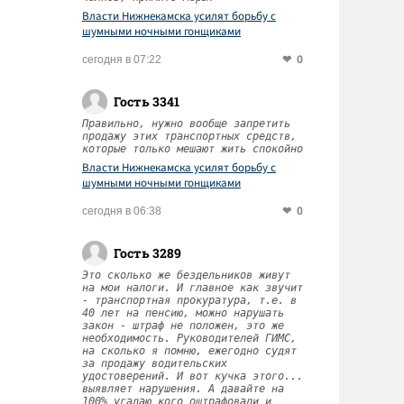
Власти Нижнекамска усилят борьбу с
шумными ночными гонщиками
0
сегодня в 07:22
Гость 3341
Правильно, нужно вообще запретить
продажу этих транспортных средств,
которые только мешают жить спокойно
Власти Нижнекамска усилят борьбу с
шумными ночными гонщиками
0
сегодня в 06:38
Гость 3289
Это сколько же бездельников живут
на мои налоги. И главное как звучит
- транспортная прокуратура, т.е. в
40 лет на пенсию, можно нарушать
закон - штраф не положен, это же
необходимость. Руководителей ГИМС,
на сколько я помню, ежегодно судят
за продажу водительских
удостоверений. И вот кучка этого...
выявляет нарушения. А давайте на
100% угадаю кого оштрафовали и