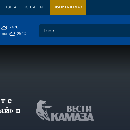
ГАЗЕТА
КОНТАКТЫ
КУПИТЬ КАМАЗ
24 °C
елны
25 °C
т с
ый» в