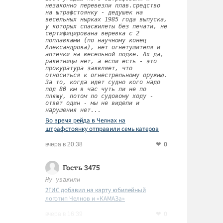
незаконно перевезли плав.средство
на штрафстоянку - дедушек на
весельных нырках 1985 года выпуска,
у которых спасжилеты без печати, не
сертифицирована веревка с 2
поплавками (по научному конец
Александрова), нет огнетушителя и
аптечки на весельной лодке. Ах да,
ракетницы нет, а если есть - это
прокуратура заявляет, что
относиться к огнестрельному оружию.
За то, когда идет судно кого надо
под 80 км в час чуть ли не по
пляжу, потом по судовому ходу -
ответ один - мы не видели и
нарушения нет...
Во время рейда в Челнах на
штрафстоянку отправили семь катеров
0
вчера в 20:38
Гость 3475
Ну уважили
2ГИС добавил на карту юбилейный
логотип Челнов и «КАМАЗа»
0
вчера в 16:39