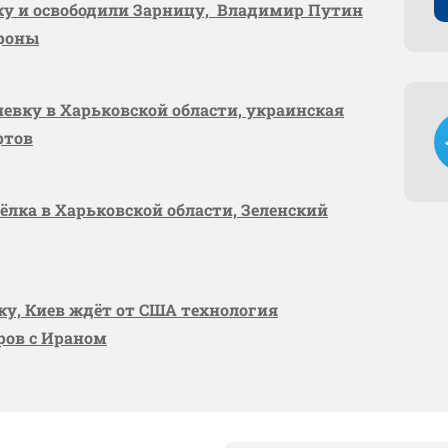
вку и освободили Зарницу, Владимир Путин
ороны
шевку в Харьковской области, украинская
ртов
сёлка в Харьковской области, Зеленский
вку, Киев ждёт от США технология
оров с Ираном