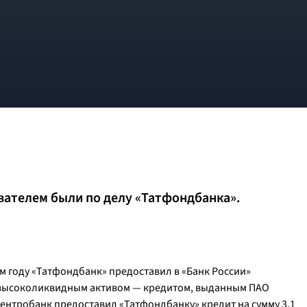
ателем были по делу «Татфондбанка».
м году «Татфондбанк» предоставил в «Банк России»
т высоколиквидным активом — кредитом, выданным ПАО
ентробанк предоставил «Татфондбанку» кредит на сумму 3,1