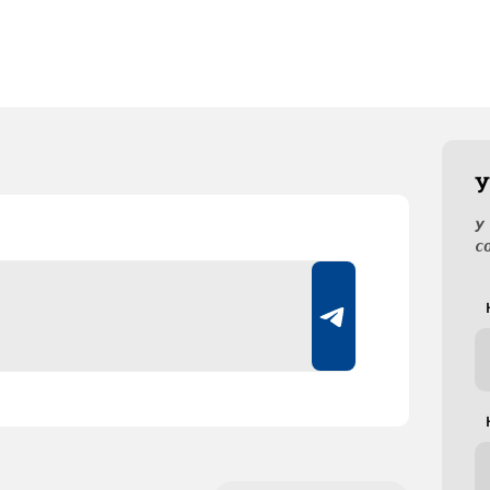
У
У
с