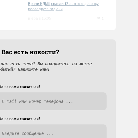
Врачи КДМЦ спасли 12-летнюю девочку
после укуса гадюки
1
вчера в 15:05
 Вас есть новости?
 вас есть тема? Вы находитесь на месте
обытий? Напишите нам!
Как c вами связаться?
Как c вами связаться?