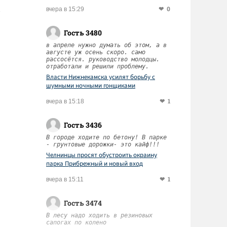
0
вчера в 15:29
Гость 3480
в апреле нужно думать об этом, а в
августе уж осень скоро. само
рассосётся. руководство молодцы.
отработали и решили проблему.
Власти Нижнекамска усилят борьбу с
шумными ночными гонщиками
1
вчера в 15:18
Гость 3436
В городе ходите по бетону! В парке
- грунтовые дорожки- это кайф!!!
Челнинцы просят обустроить окраину
парка Прибрежный и новый вход
1
вчера в 15:11
Гость 3474
В лесу надо ходить в резиновых
сапогах по колено