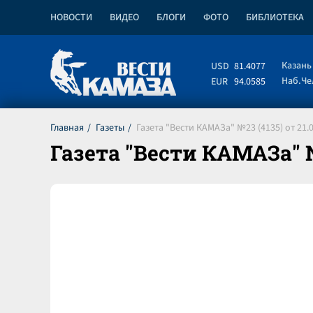
НОВОСТИ
ВИДЕО
БЛОГИ
ФОТО
БИБЛИОТЕКА
Казань
USD
81.4077
Наб.Ч
EUR
94.0585
Главная
Газеты
Газета "Вести КАМАЗа" №23 (4135) от 21.
Газета "Вести КАМАЗа" №2