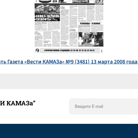
ть Газета «Вести КАМАЗа» №9 (3481) 13 марта 2008 года
ТИ КАМАЗа”