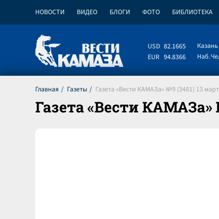
НОВОСТИ
ВИДЕО
БЛОГИ
ФОТО
БИБЛИОТЕКА
Казань
USD
82.1665
Наб.Ч
EUR
94.8366
Главная
Газеты
Газета «Вести КАМАЗа» №9 (3481) 13 март
Газета «Вести КАМАЗа» №