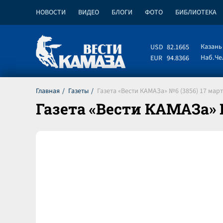
НОВОСТИ
ВИДЕО
БЛОГИ
ФОТО
БИБЛИОТЕКА
Казань
USD
82.1665
Наб.Ч
EUR
94.8366
Главная
Газеты
Газета «Вести КАМАЗа» №6 (3856) 17 март
Газета «Вести КАМАЗа» №