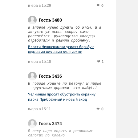
0
вчера в 15:29
Гость 3480
в апреле нужно думать об этом, а в
августе уж осень скоро. само
рассосётся. руководство молодцы.
отработали и решили проблему.
Власти Нижнекамска усилят борьбу с
шумными ночными гонщиками
1
вчера в 15:18
Гость 3436
В городе ходите по бетону! В парке
- грунтовые дорожки- это кайф!!!
Челнинцы просят обустроить окраину
парка Прибрежный и новый вход
0
вчера в 15:11
Гость 3474
В лесу надо ходить в резиновых
сапогах по колено