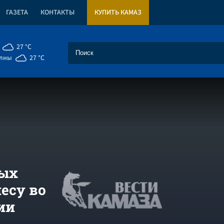
ГАЗЕТА
КОНТАКТЫ
КУПИТЬ КАМАЗ
27 °C
елны
27 °C
ых
есу во
ии