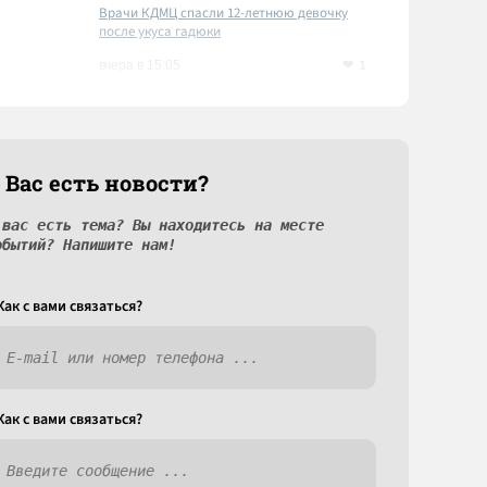
Врачи КДМЦ спасли 12-летнюю девочку
после укуса гадюки
1
вчера в 15:05
 Вас есть новости?
 вас есть тема? Вы находитесь на месте
обытий? Напишите нам!
Как c вами связаться?
Как c вами связаться?