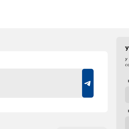
У
У
с