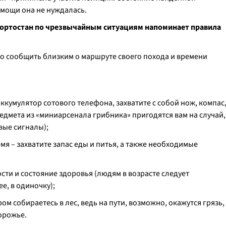
мощи она не нуждалась.
ортостан по чрезвычайным ситуациям напоминает правила
жно сообщить близким о маршруте своего похода и времени
аккумулятор сотового телефона, захватите с собой нож, компас
едмета из «миниарсенала грибника» пригодятся вам на случай,
вые сигналы);
мя – захватите запас еды и питья, а также необходимые
сти и состояние здоровья (людям в возрасте следует
е, в одиночку);
ом собираетесь в лес, ведь на пути, возможно, окажутся грязь,
орожье.