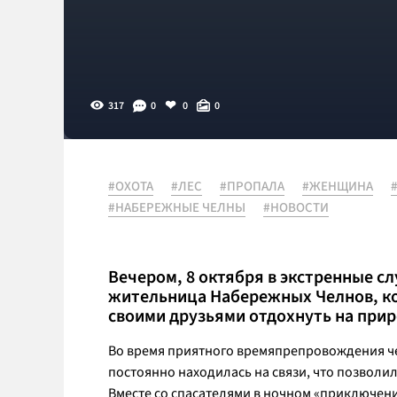
317
0
0
0
#ОХОТА
#ЛЕС
#ПРОПАЛА
#ЖЕНЩИНА
#НАБЕРЕЖНЫЕ ЧЕЛНЫ
#НОВОСТИ
Вечером, 8 октября в экстренные 
жительница Набережных Челнов, ко
своими друзьями отдохнуть на прир
Во время приятного времяпрепровождения че
постоянно находилась на связи, что позволил
Вместе со спасателями в ночном «приключен