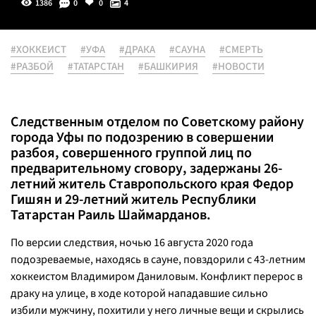
1386
0
0
4
#ХОККЕИСТ
#УФА
#ДРАКА
#САУНА
#СМЕРТЬ
#РАЗБОЙ
#ТАТАРСТАН
#БАШКИРИЯ
#НОВОСТИ
Следственным отделом по Советскому району
города Уфы по подозрению в совершении
разбоя, совершенного группой лиц по
предварительному сговору, задержаны 26-
летний житель Ставропольского края Федор
Гишян и 29-летний житель Республики
Татарстан Раиль Шаймарданов.
По версии следствия, ночью 16 августа 2020 года
подозреваемые, находясь в сауне, повздорили с 43-летним
хоккеистом Владимиром Даниловым. Конфликт перерос в
драку на улице, в ходе которой нападавшие сильно
избили мужчину, похитили у него личные вещи и скрылись