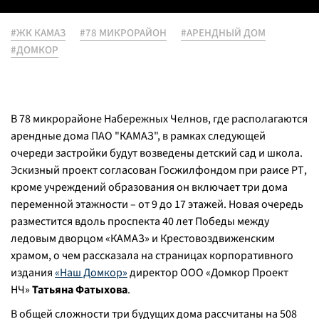
#ЖК КАМАЗ
#78 МИКРОРАЙОН
#АРЕНДНЫЙ ДОМ
#ДОМКОР
В 78 микрорайоне Набережных Челнов, где располагаются
арендные дома ПАО "КАМАЗ", в рамках следующей
очереди застройки будут возведены детский сад и школа.
Эскизный проект согласован Госжилфондом при раисе РТ,
кроме учреждений образования он включает три дома
переменной этажности – от 9 до 17 этажей. Новая очередь
разместится вдоль проспекта 40 лет Победы между
ледовым дворцом «КАМАЗ» и Крестовоздвиженским
храмом, о чем рассказала на страницах корпоративного
издания
«Наш Домкор»
директор ООО «Домкор Проект
НЧ»
Татьяна Фатыхова
.
В общей сложности три будущих дома рассчитаны на 508