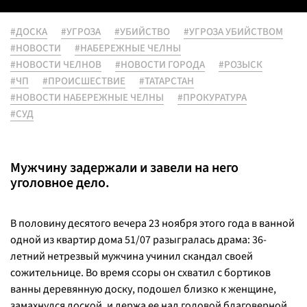
#ДОСКА
#УГРОЗА
#УБИЙСТВО
#УГРОЗА УБИЙСТВОМ
#НОВОСТИ
#НАБЕРЕЖНЫЕ ЧЕЛНЫ
#НОВОСТИ ЧЕЛНОВ
#НОВОСТИ ГОРОДА
#РОЗЫСК
#ЧП
#ПРОИСШЕСТВИЕ
#ТАТАРСТАН
#НОВОСТИ НАБЕРЕЖНЫЕ ЧЕЛНЫ
#ПРОКУРАТУРА
#СУД
Мужчину задержали и завели на него
уголовное дело.
В половину десятого вечера 23 ноября этого года в ванной
одной из квартир дома 51/07 разыгралась драма: 36-
летний нетрезвый мужчина учинил скандал своей
сожительнице. Во время ссоры он схватил с бортиков
ванны деревянную доску, подошел близко к женщине,
замахнулся доской, и держа ее над головой благоверной,