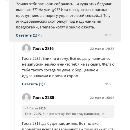
Землю отбирать они собрались... и куда этих бедолаг
выселите??? На улицу??? Или с разу их как опасных
преступников в тюрягу упрячете всей семьей...? То у
этих деревенских скот режут под надуманными
предлогами, а теперь хотят и землю отжать.
7
Ответить (1)
Гость 2816
22 мая в 14:22
Гость 2285, Вникни в тему. Всё по делу написано,
не запускай землю и никто тебя не выселит. Желаю
тебе такого соседа по даче, с борщевиком
одуванчиками и прочим сором.
2
Ответить (1)
Гость 2285
22 мая в 15:02
Гость 2816
Гость 2285, Вникни в тему. Всё по делу написано, не
запускай землю и никто тебя не выселит. Желаю тебе
Гость 2816, да будет так, аминь. Вот только
такого соседа по даче, с борщевиком одуванчиками и
проклятия всегда возвращаются к тому из чьих уст
прочим сором.