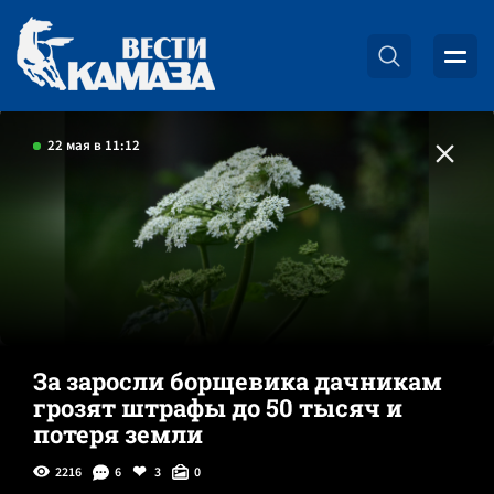
22 мая в 11:12
За заросли борщевика дачникам
грозят штрафы до 50 тысяч и
потеря земли
2216
6
3
0