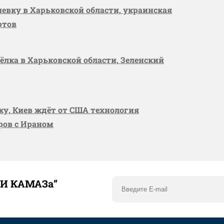
шевку в Харьковской области, украинская
ртов
сёлка в Харьковской области, Зеленский
вку, Киев ждёт от США технология
оров с Ираном
ТИ КАМАЗа”