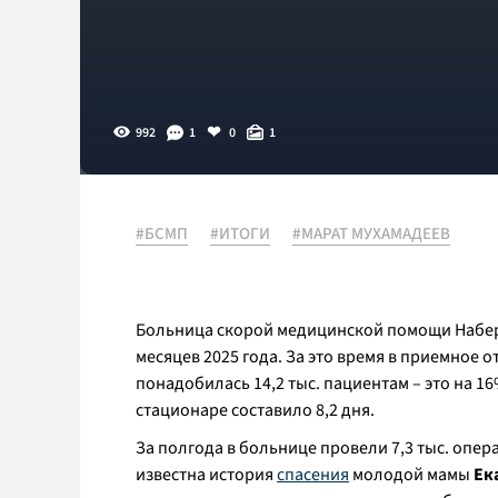
992
1
0
1
#БСМП
#ИТОГИ
#МАРАТ МУХАМАДЕЕВ
Больница скорой медицинской помощи Набер
месяцев 2025 года. За это время в приемное 
понадобилась 14,2 тыс. пациентам – это на 1
стационаре составило 8,2 дня.
За полгода в больнице провели 7,3 тыс. операц
известна история
спасения
молодой мамы
Ек