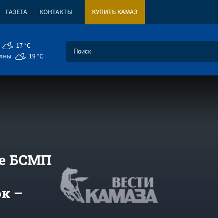
ГАЗЕТА
КОНТАКТЫ
КУПИТЬ КАМАЗ
17 °C
елны
19 °C
ре БСМП
к –