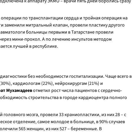
подключена к аппарату ЭКМО – врачи пять дней боролись сразу
е операции по трансплантации сердца и тройная операция на
ги заменили митральный клапан, провели пластику другого
равматологи больницы первыми в Татарстане провели
через мини-прокол. А по лечению инсультов методом
ается лучшей в республике.
диагностики без необходимости госпитализации. Чаще всего в
30%), кардиологам (22%), нейрохирургам (21%) и
ат Мухамадеев
отметил рост числа пациентов с сердечно-
обходимость строительства в городе кардиоцентра полного
 головного мозга, провели 33 краниопластики, из них 28 – с
ское отделение, самое молодое в больнице, в 90% случаев
олечили 565 женщин, из них 527 – беременные. В