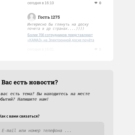
0
сегодня в 16:10
Гость 1275
Интересно бы глянуть на доску
почета в др странах....))))
Более 700 сотрудников представляют
«КАМАЗ» на Электронной доске почёта
Татарстана
0
сегодня в 16:01
 Вас есть новости?
 вас есть тема? Вы находитесь на месте
обытий? Напишите нам!
Как c вами связаться?