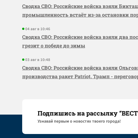
Сводка СВО: Российские войска взяли Бикта
промышленность встаёт из-за остановки по
04 авг в 10:46
Сводка СВО: Российские войска взяли два по
грезит о победе до зимы
03 авг в 10:48
Сводка СВО: Российские войска взяли Ольго
производства ракет Patriot, Трамп - перегов
Подпишись на рассылку “ВЕС
Узнaвай первым о новостях твоего города!