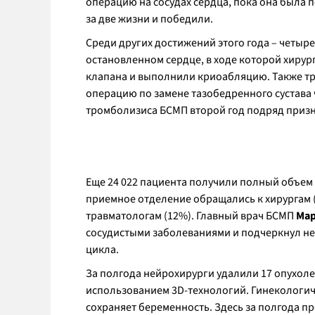
операцию на сосудах сердца, пока она была 
за две жизни и победили.
Среди других достижений этого года – четыр
остановленном сердце, в ходе которой хирур
клапана и выполнили криоабляцию. Также т
операцию по замене тазобедренного сустава 
тромболизиса БСМП второй год подряд призн
Еще 24 022 пациента получили полный объем 
приемное отделение обращались к хирургам (
травматологам (12%). Главный врач БСМП
Мар
сосудистыми заболеваниями и подчеркнул не
цикла.
За полгода нейрохирурги удалили 17 опухолей
использованием 3D-технологий. Гинекологиче
сохраняет беременность. Здесь за полгода пр