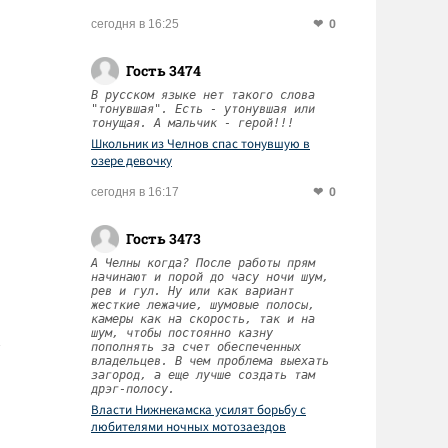
0
сегодня в 16:25
Гость 3474
В русском языке нет такого слова
"тонувшая". Есть - утонувшая или
тонущая. А мальчик - герой!!!
Школьник из Челнов спас тонувшую в
озере девочку
0
сегодня в 16:17
Гость 3473
А Челны когда? После работы прям
начинают и порой до часу ночи шум,
рев и гул. Ну или как вариант
жесткие лежачие, шумовые полосы,
камеры как на скорость, так и на
шум, чтобы постоянно казну
пополнять за счет обеспеченных
владельцев. В чем проблема выехать
загород, а еще лучше создать там
дрэг-полосу.
Власти Нижнекамска усилят борьбу с
любителями ночных мотозаездов