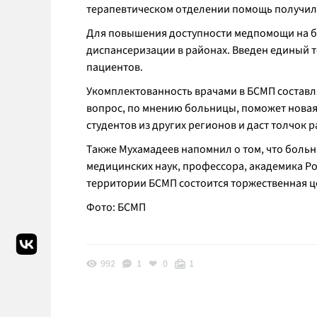
терапевтическом отделении помощь получили
Для повышения доступности медпомощи на б
диспансеризации в районах. Введен единый т
пациентов.
Укомплектованность врачами в БСМП составл
вопрос, по мнению больницы, поможет новая
студентов из других регионов и даст толчок
Также Мухамадеев напомнил о том, что больн
медицинских наук, профессора, академика Р
территории БСМП состоится торжественная це
Фото: БСМП
992
1
0
1