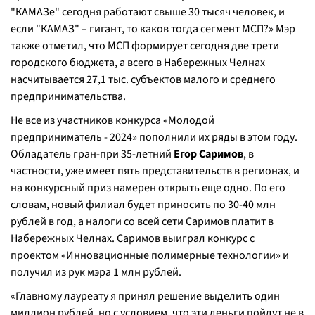
"КАМАЗе" сегодня работают свыше 30 тысяч человек, и
если "КАМАЗ" – гигант, то каков тогда сегмент МСП?» Мэр
также отметил, что МСП формирует сегодня две трети
городского бюджета, а всего в Набережных Челнах
насчитывается 27,1 тыс. субъектов малого и среднего
предпринимательства.
Не все из участников конкурса «Молодой
предприниматель - 2024» пополнили их ряды в этом году.
Обладатель гран-при 35-летний
Егор Саримов
, в
частности, уже имеет пять представительств в регионах, и
на конкурсный приз намерен открыть еще одно. По его
словам, новый филиал будет приносить по 30-40 млн
рублей в год, а налоги со всей сети Саримов платит в
Набережных Челнах. Саримов выиграл конкурс с
проектом «Инновационные полимерные технологии» и
получил из рук мэра 1 млн рублей.
«Главному лауреату я принял решение выделить один
миллион рублей, но с условием, что эти деньги пойдут не в