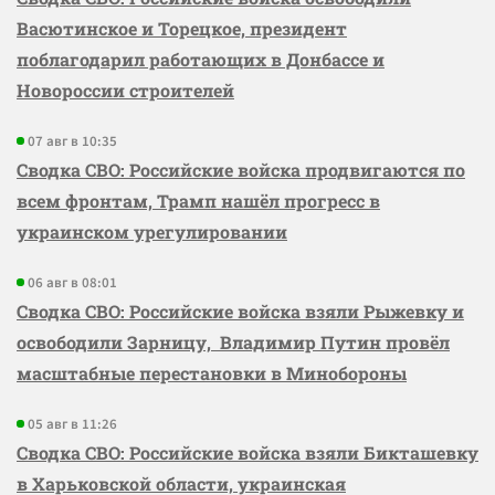
Васютинское и Торецкое, президент
поблагодарил работающих в Донбассе и
Новороссии строителей
07 авг в 10:35
Сводка СВО: Российские войска продвигаются по
всем фронтам, Трамп нашёл прогресс в
украинском урегулировании
06 авг в 08:01
Сводка СВО: Российские войска взяли Рыжевку и
освободили Зарницу, Владимир Путин провёл
масштабные перестановки в Минобороны
05 авг в 11:26
Сводка СВО: Российские войска взяли Бикташевку
в Харьковской области, украинская