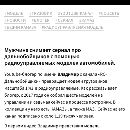
#МОДЕЛЬ
#ГРУЗОВИК
#YOUTUBE-КАНАЛ
#СОЦСЕТЬ
#НОВОСТИ
#БЛОГЕР
#СЕРИАЛ
#КАМАЗ
#БУДНИ КАМАЗА
#РАДИОУПРАВЛЯЕМАЯ МОДЕЛЬ
Мужчина снимает сериал про
дальнобойщиков с помощью
радиоуправляемых моделек автомобилей.
Youtube-блогер по имени
Владимир
с канала «RC-
Дальнобойщики» превращает модели грузовиков
масштаба 1:43 в радиоуправляемые. Как рассказывает
блогер, с 2017 года он собрал шесть моделей на
управлении и седьмая сейчас в процессе постройки. В
коллекции у него есть КАМАЗы, а также МАЗ. Сейчас на его
канал подписано около 1,19 тысяч человек.
В первом видео Владимир представил модель