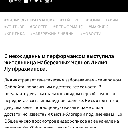
2108
1
0
0
#ЛИЛИЯ ЛУТФРАХМАНОВА
#ХЕЙТЕРЫ
#КОММЕНТАРИИ
#YOUTUBE
#БЛОГЕР
#ПЕРФОРМАНС
#МАКИЯЖ
#КРИТИКА
#НАБЕРЕЖНЫЕ ЧЕЛНЫ
#НОВОСТИ
С неожиданным перформансом выступила
жительница Набережных Челнов Лилия
Лутфрахманова.
Лилия страдает генетическим заболеванием - синдромом
Олбрайта, поразившим в детстве все ее кости. В
результате девушка стала инвалидом первой группы и
передвигается на инвалидной коляске. Не смотря на это,
девушка ведет полноценную жизнь и даже стала
достаточно известным бьюти-блогером под именем Lili Lo.
Общее число просмотров видеороликов на ее канале на