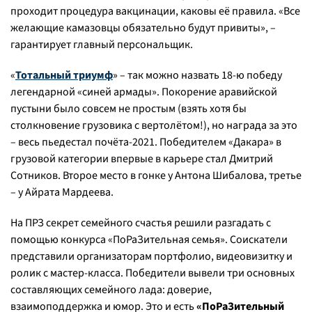
проходит процедура вакцинации, каковы её правила. «Все
желающие камазовцы обязательно будут привиты», –
гарантирует главный персональщик.
«
Тотальный триумф
» – так можно назвать 18-ю победу
легендарной «синей армады». Покорение аравийской
пустыни было совсем не простым (взять хотя бы
столкновение грузовика с вертолётом!), но награда за это
– весь пьедестал почёта-2021. Победителем «Дакара» в
грузовой категории впервые в карьере стал Дмитрий
Сотников. Второе место в гонке у Антона Шибалова, третье
– у Айрата Мардеева.
На ПРЗ секрет семейного счастья решили разгадать с
помощью конкурса «ПоРаЗительная семья». Соискатели
представили организаторам портфолио, видеовизитку и
ролик с мастер-класса. Победители вывели три основных
составляющих семейного лада: доверие,
взаимоподдержка и юмор. Это и есть
«ПоРаЗительный