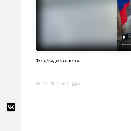
Фото/видео: соцсети.
963
2
0
0