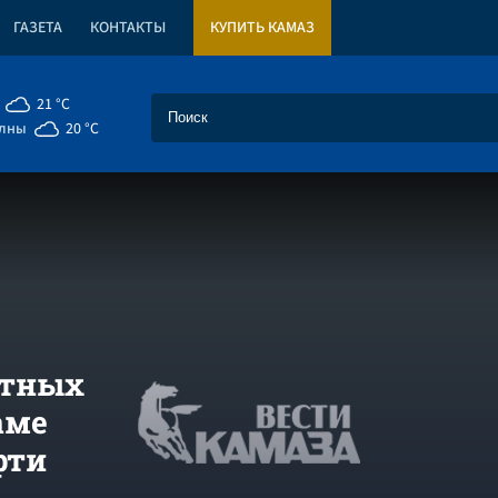
ГАЗЕТА
КОНТАКТЫ
КУПИТЬ КАМАЗ
21 °C
елны
20 °C
етных
аме
фти