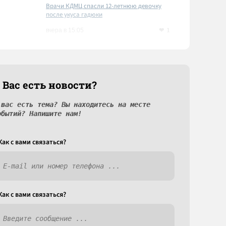
Врачи КДМЦ спасли 12-летнюю девочку
после укуса гадюки
1
вчера в 15:05
 Вас есть новости?
 вас есть тема? Вы находитесь на месте
обытий? Напишите нам!
Как c вами связаться?
Как c вами связаться?