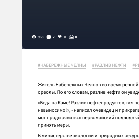
963
2
0
0
#НАБЕРЕЖНЫЕ ЧЕЛНЫ
#РАЗЛИВ НЕФТИ
#Р
Житель Набережных Челнов во время речной 
ореолы. По его словам, разлив нефти он увид
«Беда на Каме! Разлив нефтепродуктов, вся п
невыносимо!», - написал очевидец и прикреп
мог продырявиться первомайский подводный
принять меры.
В министерстве экологии и природных ресурс