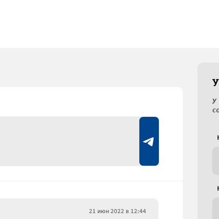
У
У
с
21 июн 2022 в 12:44