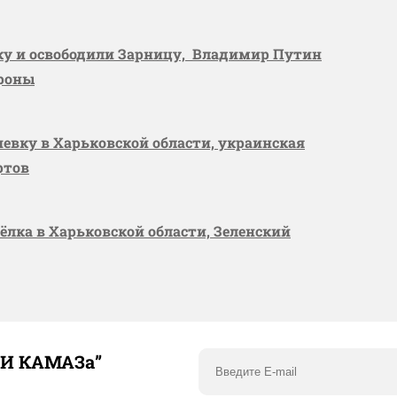
вку и освободили Зарницу, Владимир Путин
ороны
шевку в Харьковской области, украинская
ртов
сёлка в Харьковской области, Зеленский
ТИ КАМАЗа”