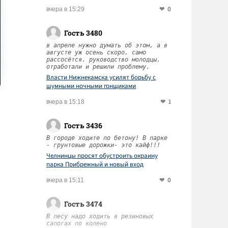
0
вчера в 15:29
Гость 3480
в апреле нужно думать об этом, а в
августе уж осень скоро. само
рассосётся. руководство молодцы.
отработали и решили проблему.
Власти Нижнекамска усилят борьбу с
шумными ночными гонщиками
1
вчера в 15:18
Гость 3436
В городе ходите по бетону! В парке
- грунтовые дорожки- это кайф!!!
Челнинцы просят обустроить окраину
парка Прибрежный и новый вход
0
вчера в 15:11
Гость 3474
В лесу надо ходить в резиновых
сапогах по колено