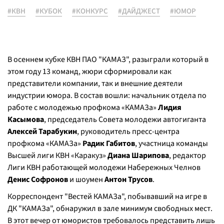
#КВН
#КУБОК
#КОНКУРС
#ДАЙДЖЕСТ
#ЮМОР
В осеннем кубке КВН ПАО "КАМАЗ", разыграли который в
этом году 13 команд, жюри сформировали как
представители компании, так и внешние деятели
индустрии юмора. В состав вошли: начальник отдела по
работе с молодежью профкома «КАМАЗа»
Лидия
Касымова
, председатель Совета молодежи автогиганта
Алексей Тарабукин
, руководитель пресс-центра
профкома «КАМАЗа»
Радик Габитов
, участница команды
Высшей лиги КВН «Каракуз»
Диана Шарипова
, редактор
Лиги КВН работающей молодежи Набережных Челнов
Денис Софронов
и шоумен
Антон Трусов
.
Корреспондент "Вестей КАМАЗа", побывавший на игре в
ДК "КАМАЗа", обнаружил в зале минимум свободных мест.
В этот вечер от юмористов требовалось представить лишь