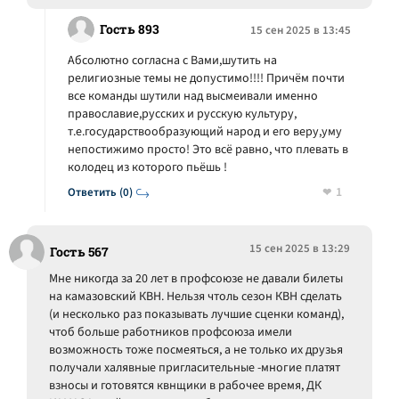
Гость 893
15 сен 2025 в 13:45
Абсолютно согласна с Вами,шутить на
религиозные темы не допустимо!!!! Причём почти
все команды шутили над высмеивали именно
православие,русских и русскую культуру,
т.е.государствообразующий народ и его веру,уму
непостижимо просто! Это всё равно, что плевать в
колодец из которого пьёшь !
1
Ответить (0)
15 сен 2025 в 13:29
Гость 567
Мне никогда за 20 лет в профсоюзе не давали билеты
на камазовский КВН. Нельзя чтоль сезон КВН сделать
(и несколько раз показывать лучшие сценки команд),
чтоб больше работников профсоюза имели
возможность тоже посмеяться, а не только их друзья
получали халявные пригласительные -многие платят
взносы и готовятся квнщики в рабочее время, ДК