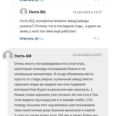
1
Ответить (0)
Гость 521
15 сен 2025 в 12:57
Гость 832, конкретно можете завод/заводы
указать?) Потому что в последние годы... я даже не
знаю, у кого эта тема ещё работает.
0
Ответить (0)
12 сен 2025 в 12:57
Гость 418
Очень много несправедливости в этой игре,
некоторые команды показывали баяны и не
несмешные миниатюры. И когда объявляли места
просто от стыда умерла. кузнечный завод 2место
серьезно жюри вы видели как они подавали
материал?как будто в школьном квн нахожусь. 1.
Новые слова серьезно уже сколько лет им я их в Тик-
токе видела год назад уже и в камеди клабе. 2.По
поводу коньяка этот ход миллион раз показывали
теже нелогичные раза 3коньяк выносили в пакете
3.удар по каске этому ходу 100 лет и этому баяну мы