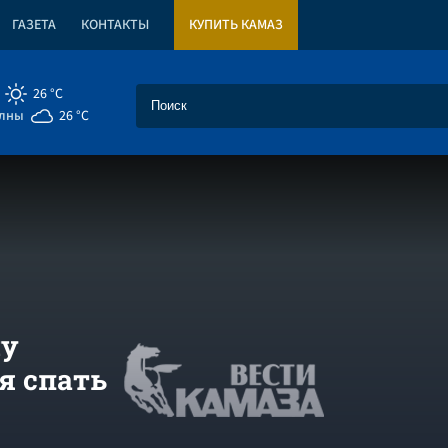
ГАЗЕТА
КОНТАКТЫ
КУПИТЬ КАМАЗ
26 °C
елны
26 °C
му
я спать