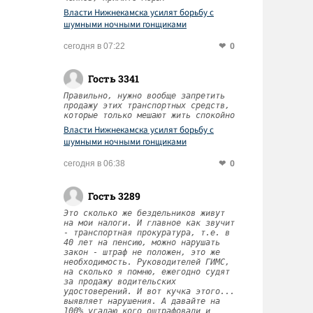
Власти Нижнекамска усилят борьбу с
шумными ночными гонщиками
0
сегодня в 07:22
Гость 3341
Правильно, нужно вообще запретить
продажу этих транспортных средств,
которые только мешают жить спокойно
Власти Нижнекамска усилят борьбу с
шумными ночными гонщиками
0
сегодня в 06:38
Гость 3289
Это сколько же бездельников живут
на мои налоги. И главное как звучит
- транспортная прокуратура, т.е. в
40 лет на пенсию, можно нарушать
закон - штраф не положен, это же
необходимость. Руководителей ГИМС,
на сколько я помню, ежегодно судят
за продажу водительских
удостоверений. И вот кучка этого...
выявляет нарушения. А давайте на
100% угадаю кого оштрафовали и