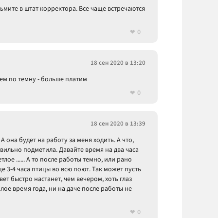
ьмите в штат корректора. Все чаще встречаются
0
18 сен 2020 в 13:20
ем по темну - больше платим
0
18 сен 2020 в 13:39
 А она будет на работу за меня ходить. А что,
вильно подметила. Давайте время на два часа
тлое ...... А то после работы темно, или рано
ще 3-4 часа птицы во всю поют. Так может пусть
ет быстро настанет, чем вечером, хоть глаз
плое время года, ни на даче после работы не
0