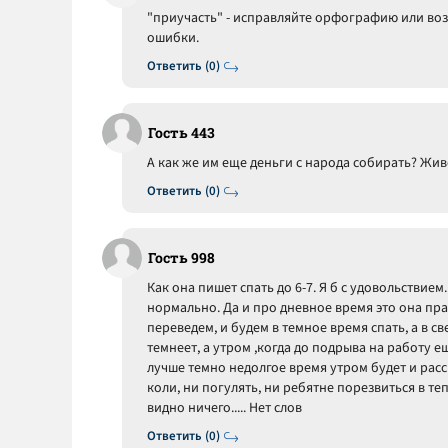
"приучасть" - исправляйте орфографию или воз
ошибки.
Ответить (0)
Гость 443
А как же им еще деньги с народа собирать? Жив
Ответить (0)
Гость 998
Как она пишет спать до 6-7. Я б с удовольствием.
нормально. Да и про дневное время это она пра
переведем, и будем в темное время спать, а в све
темнеет, а утром ,когда до подрыва на работу е
лучше темно недолгое время утром будет и рассв
коли, ни погулять, ни ребятне порезвиться в те
видно ничего..... Нет слов
Ответить (0)