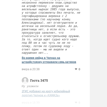
незаконно перевезли плав.средство
на штрафстоянку - дедушек на
весельных нырках 1985 года выпуска,
у которых спасжилеты без печати, не
сертифицирована веревка с 2
поплавками (по научному конец
Александрова), нет огнетушителя и
аптечки на весельной лодке. Ах да,
ракетницы нет, а если есть - это
прокуратура заявляет, что
относиться к огнестрельному оружию.
За то, когда идет судно кого надо
под 80 км в час чуть ли не по
пляжу, потом по судовому ходу -
ответ один - мы не видели и
нарушения нет...
Во время рейда в Челнах на
штрафстоянку отправили семь катеров
0
вчера в 20:38
Гость 3475
Ну уважили
2ГИС добавил на карту юбилейный
логотип Челнов и «КАМАЗа»
0
вчера в 16:39