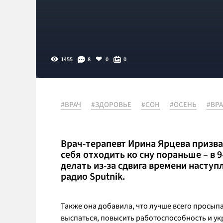
1455
8
0
0
#ВРАЧ
#ЗДОРОВЬЕ
#СОН
#ОСЕНЬ
#ВРА
Врач-терапевт Ирина Ярцева призв
себя отходить ко сну пораньше – в 9
делать из-за сдвига времени наступ
радио Sputnik.
Также она добавила, что лучше всего просыпа
выспаться, повысить работоспособность и ук