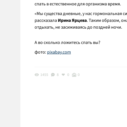
спать в естественное для организма время.
«Мы существа дневные, у нас гормональная си
рассказала
Ирина Ярцева
. Таким образом, он
отдыхать, не засиживаясь до поздней ночи.
А во сколько ложитесь спать вы?
фото:
pixabay.com
1455
8
0
0