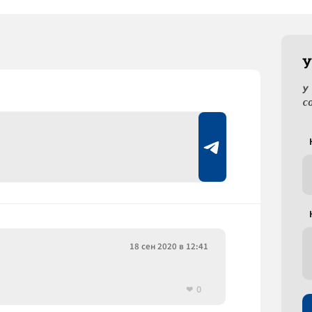
У
У
с
18 сен 2020 в 12:41
0