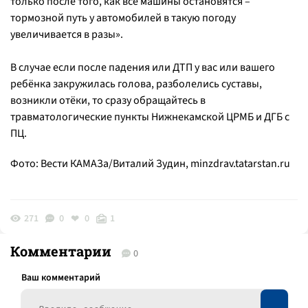
только после того, как все машины остановятся –
тормозной путь у автомобилей в такую погоду
увеличивается в разы
».
В случае если после падения или ДТП у вас или вашего
ребёнка закружилась голова, разболелись суставы,
возникли отёки, то сразу обращайтесь в
травматологические пункты Нижнекамской ЦРМБ и ДГБ с
ПЦ.
Фото: Вести КАМАЗа/Виталий Зудин,
minzdrav.tatarstan.ru
271
0
0
1
Комментарии
0