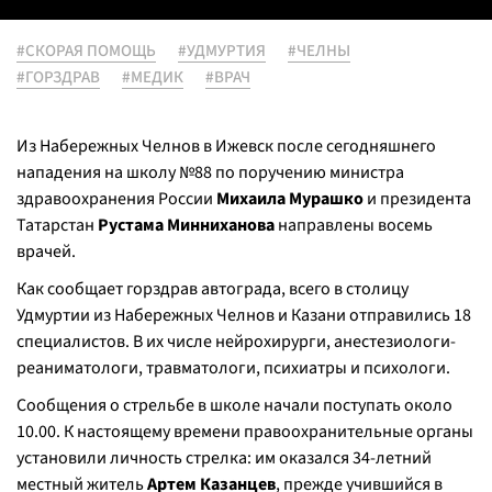
#СКОРАЯ ПОМОЩЬ
#УДМУРТИЯ
#ЧЕЛНЫ
#ГОРЗДРАВ
#МЕДИК
#ВРАЧ
Из Набережных Челнов в Ижевск после сегодняшнего
нападения на школу №88 по поручению министра
здравоохранения России
Михаила Мурашко
и президента
Татарстан
Рустама Минниханова
направлены восемь
врачей.
Как сообщает горздрав автограда, всего в столицу
Удмуртии из Набережных Челнов и Казани отправились 18
специалистов. В их числе нейрохирурги, анестезиологи-
реаниматологи, травматологи, психиатры и психологи.
Сообщения о стрельбе в школе начали поступать около
10.00. К настоящему времени правоохранительные органы
установили личность стрелка: им оказался 34-летний
местный житель
Артем Казанцев
, прежде учившийся в