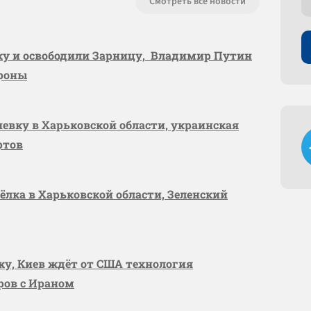
Смотреть все новости
вку и освободили Зарницу, Владимир Путин
ороны
шевку в Харьковской области, украинская
ртов
сёлка в Харьковской области, Зеленский
вку, Киев ждёт от США технология
оров с Ираном