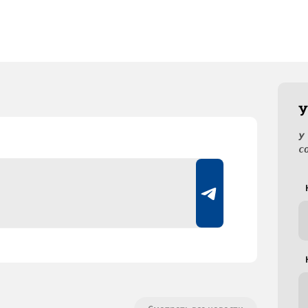
У
У
с