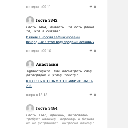
Матиевский
0
сегодня в 09:11
Гость 3342
Гость 3464, ошалеть. то есть ровно
то, что я сказал?
В июле в России зафиксированы
рекордные в этом году продажи легковых
автомобилей
0
сегодня в 09:10
Анастасия
Здравствуйте. Как посмотреть саму
фотографию к этому тексту?
КТО ЕСТЬ КТО НА ФОТОГРАФИЯХ. ЧАСТЬ
293.
0
вчера в 18:18
Гость 3464
Гость 3342, прикинь, автосалоны
требуют наличку. переводы и безнал
их не устраивает. интресно почему?