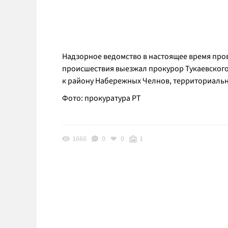
Надзорное ведомство в настоящее время про
происшествия выезжал прокурор Тукаевског
к району Набережных Челнов, территориально
Фото: прокуратура РТ
1666
0
0
1