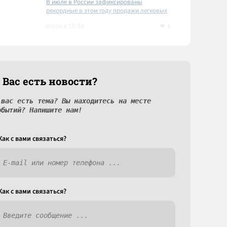
В июле в России зафиксированы
рекордные в этом году продажи легковых
автомобилей
1
вчера в 16:34
 Вас есть новости?
 вас есть тема? Вы находитесь на месте
обытий? Напишите нам!
Как c вами связаться?
Как c вами связаться?