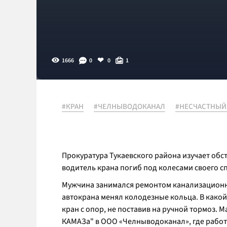
1666
0
0
1
#КРАН
#ЧЕЛНЫВОДОКАНАЛ
#НЕСЧАСТНЫЙ
Прокуратура Тукаевского района изучает обст
водитель крана погиб под колесами своего 
Мужчина занимался ремонтом канализационн
автокрана менял колодезные кольца. В какой
кран с опор, не поставив на ручной тормоз. 
КАМАЗа" в ООО «Челныводоканал», где работ