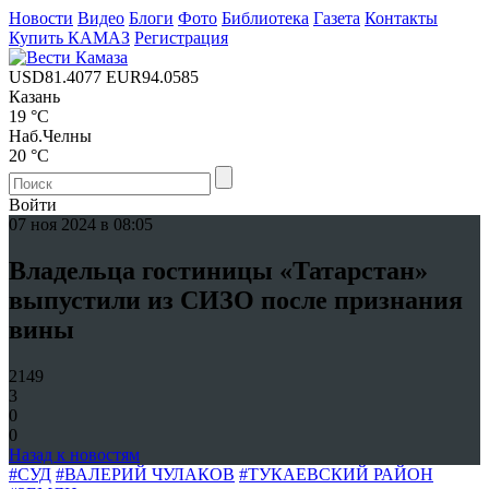
Новости
Видео
Блоги
Фото
Библиотека
Газета
Контакты
Купить КАМАЗ
Регистрация
USD
81.4077
EUR
94.0585
Казань
19 °C
Наб.Челны
20 °C
Войти
07 ноя 2024 в 08:05
Владельца гостиницы «Татарстан»
выпустили из СИЗО после признания
вины
2149
3
0
0
Назад к новостям
#СУД
#ВАЛЕРИЙ ЧУЛАКОВ
#ТУКАЕВСКИЙ РАЙОН