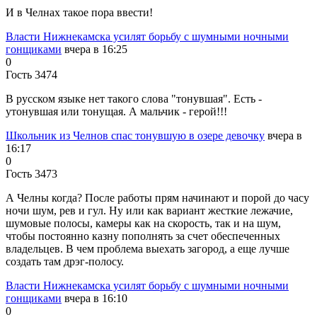
И в Челнах такое пора ввести!
Власти Нижнекамска усилят борьбу с шумными ночными
гонщиками
вчера в 16:25
0
Гость 3474
В русском языке нет такого слова "тонувшая". Есть -
утонувшая или тонущая. А мальчик - герой!!!
Школьник из Челнов спас тонувшую в озере девочку
вчера в
16:17
0
Гость 3473
А Челны когда? После работы прям начинают и порой до часу
ночи шум, рев и гул. Ну или как вариант жесткие лежачие,
шумовые полосы, камеры как на скорость, так и на шум,
чтобы постоянно казну пополнять за счет обеспеченных
владельцев. В чем проблема выехать загород, а еще лучше
создать там дрэг-полосу.
Власти Нижнекамска усилят борьбу с шумными ночными
гонщиками
вчера в 16:10
0