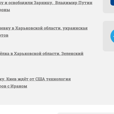
вку и освободили Зарницу, Владимир Путин
ороны
шевку в Харьковской области, украинская
ртов
сёлка в Харьковской области, Зеленский
вку, Киев ждёт от США технология
оров с Ираном