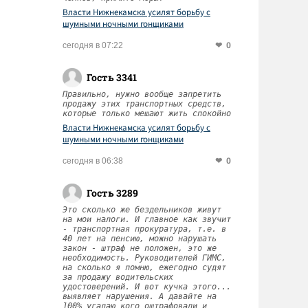
Власти Нижнекамска усилят борьбу с
шумными ночными гонщиками
0
сегодня в 07:22
Гость 3341
Правильно, нужно вообще запретить
продажу этих транспортных средств,
которые только мешают жить спокойно
Власти Нижнекамска усилят борьбу с
шумными ночными гонщиками
0
сегодня в 06:38
Гость 3289
Это сколько же бездельников живут
на мои налоги. И главное как звучит
- транспортная прокуратура, т.е. в
40 лет на пенсию, можно нарушать
закон - штраф не положен, это же
необходимость. Руководителей ГИМС,
на сколько я помню, ежегодно судят
за продажу водительских
удостоверений. И вот кучка этого...
выявляет нарушения. А давайте на
100% угадаю кого оштрафовали и