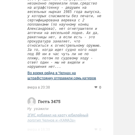
незаконно перевезли плав.средство
на штрафстоянку - дедушек на
весельных нырках 1985 года выпуска,
у которых спасжилеты без печати, не
сертифицирована веревка с 2
поплавками (по научному конец
Александрова), нет огнетушителя и
аптечки на весельной лодке. Ах да,
ракетницы нет, а если есть - это
прокуратура заявляет, что
относиться к огнестрельному оружию.
За то, когда идет судно кого надо
под 80 км в час чуть ли не по
пляжу, потом по судовому ходу -
ответ один - мы не видели и
нарушения нет...
Во время рейда в Челнах на
штрафстоянку отправили семь катеров
0
вчера в 20:38
Гость 3475
Ну уважили
2ГИС добавил на карту юбилейный
логотип Челнов и «КАМАЗа»
0
вчера в 16:39