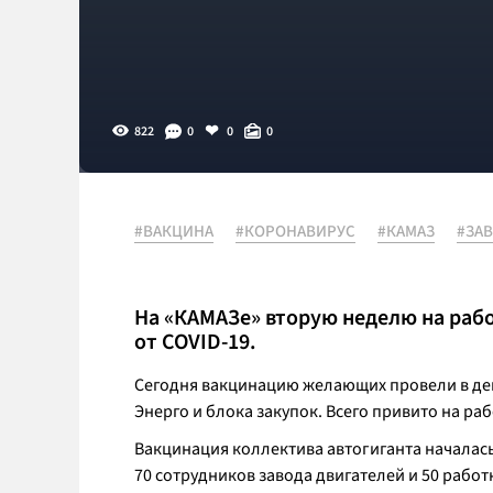
822
0
0
0
#ВАКЦИНА
#КОРОНАВИРУС
#КАМАЗ
#ЗА
На «КАМАЗе» вторую неделю на раб
от COVID-19.
Сегодня вакцинацию желающих провели в деп
Энерго и блока закупок. Всего привито на ра
Вакцинация коллектива автогиганта началас
70 сотрудников завода двигателей и 50 рабо