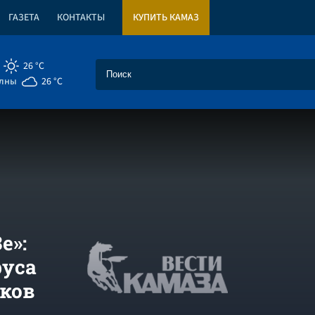
ГАЗЕТА
КОНТАКТЫ
КУПИТЬ КАМАЗ
26 °C
елны
26 °C
е»:
руса
иков