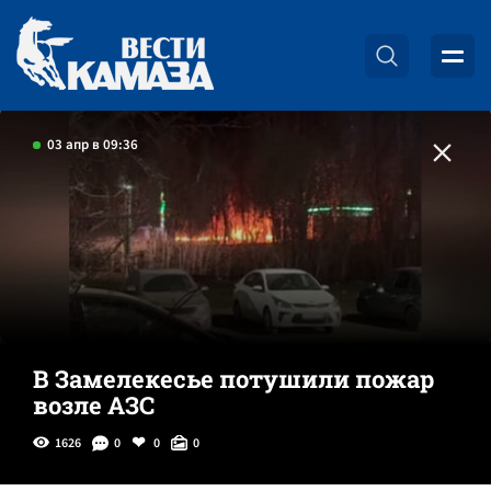
03 апр в 09:36
В Замелекесье потушили пожар
возле АЗС
1626
0
0
0