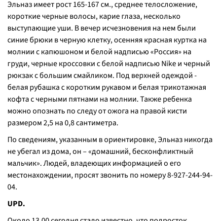
Эльназ имеет рост 165-167 см., среднее телосложение,
короткие черные волосы, карие глаза, несколько
выступающие уши. В вечер исчезновения на нем были
синие брюки в черную клетку, осенняя красная куртка на
молнии с капюшоном и белой надписью «Россия» на
груди, черные кроссовки с белой надписью Nike и черный
рюкзак с большим смайликом. Под верхней одеждой -
белая рубашка с коротким рукавом и белая трикотажная
кофта с черными пятнами на молнии. Также ребенка
можно опознать по следу от ожога на правой кисти
размером 2,5 на 0,8 сантиметра.
По сведениям, указанным в ориентировке, Эльназ никогда
не убегал из дома, он – «домашний, бесконфликтный
мальчик». Людей, владеющих информацией о его
местонахождении, просят звонить по номеру 8-927-244-94-
04.
UPD.
Около 13.00 сегодня стало известно, что подросток