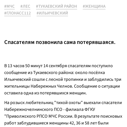
#МЧС
#ЛЕС
#ТУКАЕВСКИЙ РАЙОН
#ЖЕНЩИНА
#ГЛОНАСС112
#ИЛЬИЧЕВСКИЙ
Спасателям позвонила сама потерявшаяся.
В 13 часов 50 минут 14 сентября спасателям поступило
сообщение из Тукаевского района: около посёлка
Ильичевский сошли с лесной тропинки и заблудились три
жительницы Набережных Челнов. Сообщение о ситуации
оставила одна из потерявшихся женщин.
На розыск любительниц "тихой охоты" выехали спасатели
Набережночелнинского ПСО - филиала ФГКУ
"Приволжского РПСО МЧС России. В результате поисковых
работ заблудившиеся женщины 42, 36 и 58 лет были