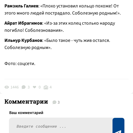
Рамзиль Галиев
:
«Плохо установил кольцо похоже! От
этого много людей пострадало. Соболезную родным!».
Айрат Ибрагимов
:
«Из-за этих колец столько народу
погибло! Соболезнования».
Ильнур Курбанов
:
«Было такое - чуть жив остался.
Соболезную родным».
Фото: соцсети.
1446
3
0
4
Комментарии
3