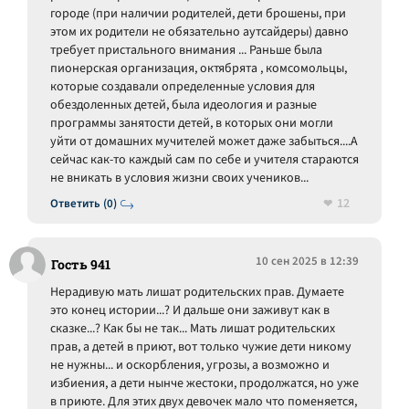
городе (при наличии родителей, дети брошены, при
этом их родители не обязательно аутсайдеры) давно
требует пристального внимания ... Раньше была
пионерская организация, октябрята , комсомольцы,
которые создавали определенные условия для
обездоленных детей, была идеология и разные
программы занятости детей, в которых они могли
уйти от домашних мучителей может даже забыться....А
сейчас как-то каждый сам по себе и учителя стараются
не вникать в условия жизни своих учеников...
12
Ответить (0)
10 сен 2025 в 12:39
Гость 941
Нерадивую мать лишат родительских прав. Думаете
это конец истории...? И дальше они заживут как в
сказке...? Как бы не так... Мать лишат родительских
прав, а детей в приют, вот только чужие дети никому
не нужны... и оскорбления, угрозы, а возможно и
избиения, а дети нынче жестоки, продолжатся, но уже
в приюте. Для этих двух девочек мало что поменяется,