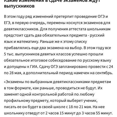
Какие изменения в сдаче экзаменов ждут
выпускников
В этом году ряд изменений претерпит проведение ОГЭ и
ЕГЭ, в первую очередь, перемены коснутся экзаменов для
девятиклассников. Для получения аттестата школьникам
предстоит сдать два обязательных предмета - русский
язык и математику. Раньше же к этому списку
прибавлялись еще два экзамена на выбор. В этом году все
5 тыс. выпускников девятых классов успешно прошли
обязательное итоговое собеседование по русскому языку
и допущены к ГИА. Сдачу ОГЭ запланировано провести с 24
по 28 мая, а дополнительный период намечен на сентябрь.
«
Экзамены по выбранным девятиклассниками предметам
в том формате, как раньше,
проводиться не будут
. Их
заменят одной контрольной работой по любому
профильному предмету, который выберет ученик,
писать ее он будет в своей школе с 18 по 21 мая. На нее
школьнику отведут от 2 часов 15 минут до 3 часов 55 минут.