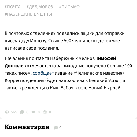
#ПОЧТА
#ДЕД МОРОЗ
#ПИСЬМО
#НАБЕРЕЖНЫЕ ЧЕЛНЫ
В почтовых отделениях появились ящики для отправки
писем Деду Морозу. Свыше 500 челнинских детей уже
написали свои послания.
Начальник почтамта Набережных Челнов
Тимофей
Долголев
отмечает, что за выходные получено больше 100
таких писем,
сообщает
издание «Челнинские известия».
Корреспонденция будет направлена в Великий Устюг, а
также в резиденцию Кыш Бабая в селе Новый Кырлай.
565
0
0
0
Комментарии
0