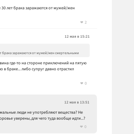
ле 30 лет брака заражаются от мужей/жен
2
12 мая в 15:21
 лет брака заражаются от мужей/жен смертельными
овина где-то на стороне приключений на пятую
о в браке... либо супруг давно отрастил
0
12 мая в 13:51
ормальные люди не употребляют вещества? Не
оровье уверены, для чего туда вообще идти...?
0