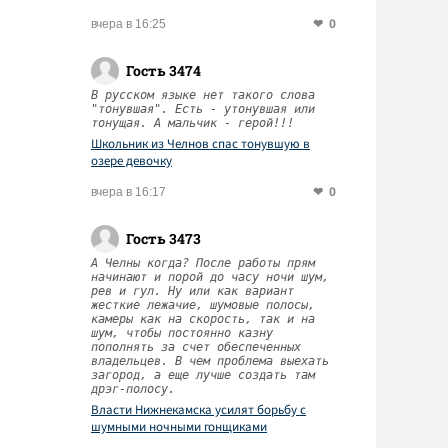
0
вчера в 16:25
Гость 3474
В русском языке нет такого слова
"тонувшая". Есть - утонувшая или
тонущая. А мальчик - герой!!!
Школьник из Челнов спас тонувшую в
озере девочку
0
вчера в 16:17
Гость 3473
А Челны когда? После работы прям
начинают и порой до часу ночи шум,
рев и гул. Ну или как вариант
жесткие лежачие, шумовые полосы,
камеры как на скорость, так и на
шум, чтобы постоянно казну
пополнять за счет обеспеченных
владельцев. В чем проблема выехать
загород, а еще лучше создать там
дрэг-полосу.
Власти Нижнекамска усилят борьбу с
шумными ночными гонщиками