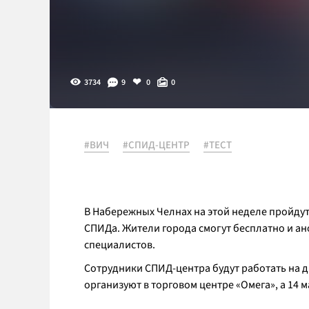
3734
9
0
0
#ВИЧ
#СПИД-ЦЕНТР
#ТЕСТ
В Набережных Челнах на этой неделе пройду
СПИДа. Жители города смогут бесплатно и ан
специалистов.
Сотрудники СПИД-центра будут работать на дв
организуют в торговом центре «Омега», а 14 ма