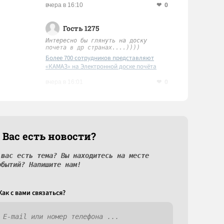
0
вчера в 16:10
Гость 1275
Интересно бы глянуть на доску
почета в др странах....))))
Более 700 сотрудников представляют
«КАМАЗ» на Электронной доске почёта
Татарстана
0
вчера в 16:01
 Вас есть новости?
 вас есть тема? Вы находитесь на месте
обытий? Напишите нам!
Как c вами связаться?