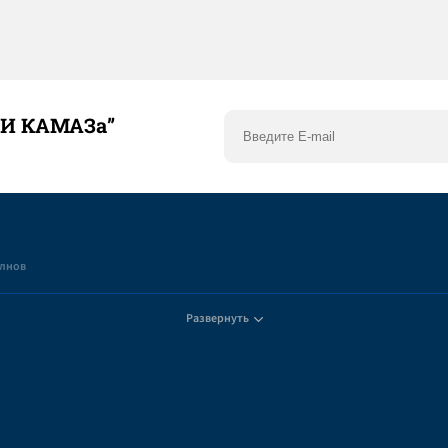
ТИ КАМАЗа”
елнов
Развернуть