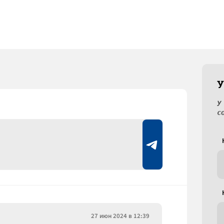
У
У
с
27 июн 2024 в 12:39