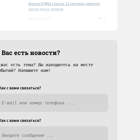
Врачи КДМЦ спасли 12-летнюю девочку
после укуса гадюки
1
вчера в 15:05
 Вас есть новости?
 вас есть тема? Вы находитесь на месте
обытий? Напишите нам!
Как c вами связаться?
Как c вами связаться?