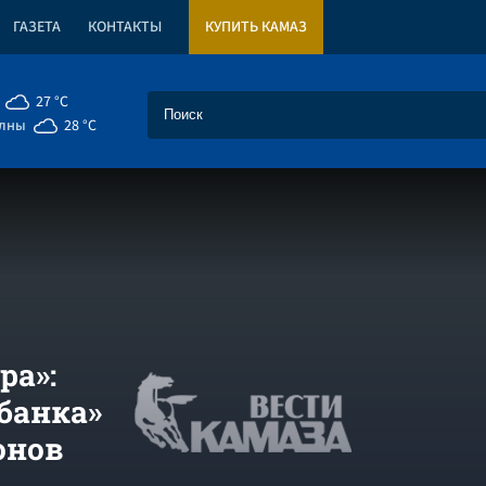
ГАЗЕТА
КОНТАКТЫ
КУПИТЬ КАМАЗ
27 °C
елны
28 °C
ра»:
банка»
онов