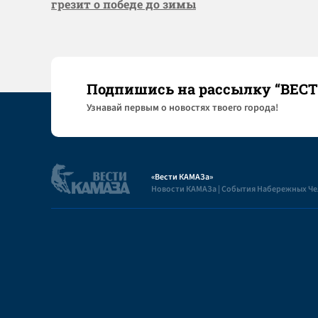
грезит о победе до зимы
Подпишись на рассылку “ВЕС
Узнaвай первым о новостях твоего города!
«Вести КАМАЗа»
Новости КАМАЗа | События Набережных Ч
Полезная информация
Пользовательское соглашение
Контакты