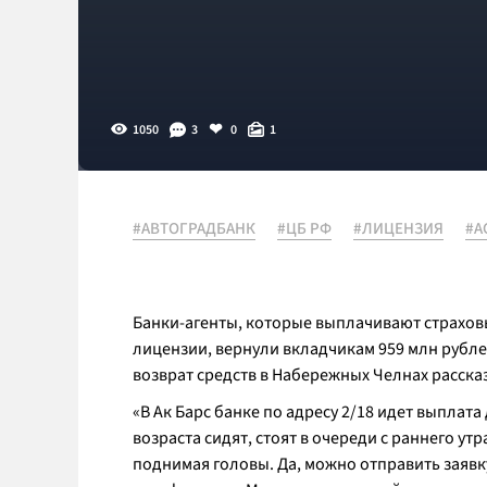
1050
3
0
1
#АВТОГРАДБАНК
#ЦБ РФ
#ЛИЦЕНЗИЯ
#А
Банки-агенты, которые выплачивают страхо
лицензии, вернули вкладчикам 959 млн рублей
возврат средств в Набережных Челнах расска
«В Ак Барс банке по адресу 2/18 идет выпла
возраста сидят, стоят в очереди с раннего ут
поднимая головы. Да, можно отправить заявк