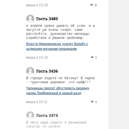
0
вчера в 15:29
Гость 3480
в апреле нужно думать об этом, а в
августе уж осень скоро. само
рассосётся. руководство молодцы.
отработали и решили проблему.
Власти Нижнекамска усилят борьбу с
шумными ночными гонщиками
1
вчера в 15:18
Гость 3436
В городе ходите по бетону! В парке
- грунтовые дорожки- это кайф!!!
Челнинцы просят обустроить окраину
парка Прибрежный и новый вход
1
вчера в 15:11
Гость 3474
В лесу надо ходить в резиновых
сапогах по колено