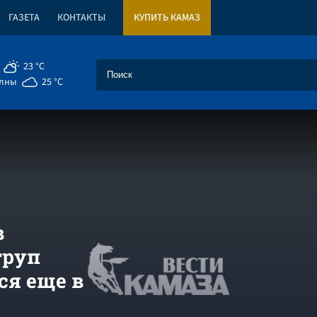
ГАЗЕТА
КОНТАКТЫ
КУПИТЬ КАМАЗ
23 °C
елны
25 °C
в
труп
я еще в