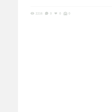
2216
0
0
0