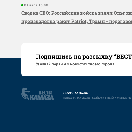
03 авг в 10:48
Сводка СВО: Российские войска взяли Ольго
производства ракет Patriot, Трамп - перегов
Подпишись на рассылку “ВЕС
Узнaвай первым о новостях твоего города!
«Вести КАМАЗа»
Новости КАМАЗа | События Набережных Ч
Полезная информация