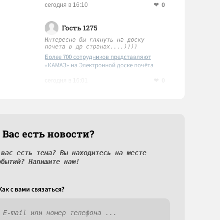
0
сегодня в 16:10
Гость 1275
Интересно бы глянуть на доску
почета в др странах....))))
Более 700 сотрудников представляют
«КАМАЗ» на Электронной доске почёта
Татарстана
0
сегодня в 16:01
 Вас есть новости?
 вас есть тема? Вы находитесь на месте
обытий? Напишите нам!
Как c вами связаться?