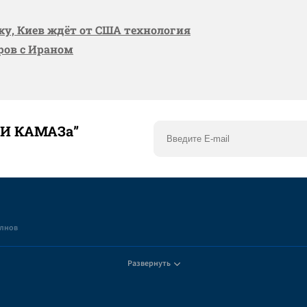
вку, Киев ждёт от США технология
оров с Ираном
ТИ КАМАЗа”
елнов
Развернуть