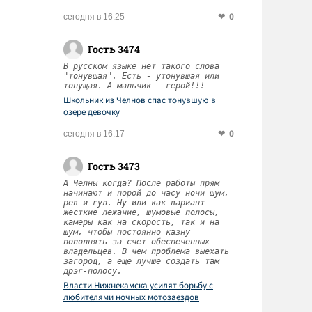
0
сегодня в 16:25
Гость 3474
В русском языке нет такого слова
"тонувшая". Есть - утонувшая или
тонущая. А мальчик - герой!!!
Школьник из Челнов спас тонувшую в
озере девочку
0
сегодня в 16:17
Гость 3473
А Челны когда? После работы прям
начинают и порой до часу ночи шум,
рев и гул. Ну или как вариант
жесткие лежачие, шумовые полосы,
камеры как на скорость, так и на
шум, чтобы постоянно казну
пополнять за счет обеспеченных
владельцев. В чем проблема выехать
загород, а еще лучше создать там
дрэг-полосу.
Власти Нижнекамска усилят борьбу с
любителями ночных мотозаездов