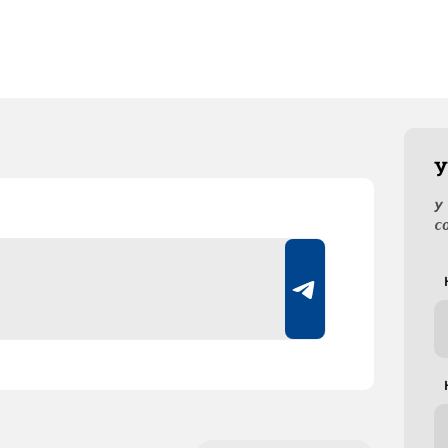
У
У
с