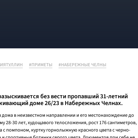
ФИЯТУЛЛИН
#ПРИМЕТЫ
#НАБЕРЕЖНЫЕ ЧЕЛНЫ
разыскивается без вести пропавший 31-летний
живающий доме 26/23 в Набережных Челнах.
з дома в неизвестном направлении и его местонахождение до
му 28-30 лет, худощавого телосложения, рост 176 сантиметров,
а с помпоном, куртку горнолыжную красного цвета с черно-
и спортивные ботинки серого цвета. Документов при себе не