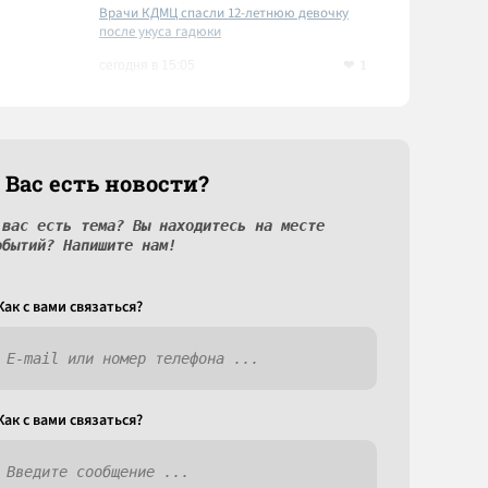
Врачи КДМЦ спасли 12-летнюю девочку
после укуса гадюки
1
сегодня в 15:05
 Вас есть новости?
 вас есть тема? Вы находитесь на месте
обытий? Напишите нам!
Как c вами связаться?
Как c вами связаться?