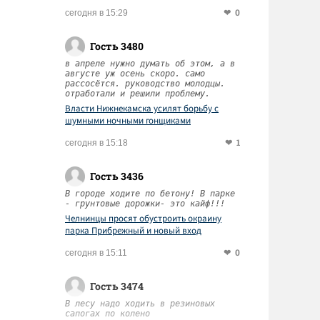
0
сегодня в 15:29
Гость 3480
в апреле нужно думать об этом, а в
августе уж осень скоро. само
рассосётся. руководство молодцы.
отработали и решили проблему.
Власти Нижнекамска усилят борьбу с
шумными ночными гонщиками
1
сегодня в 15:18
Гость 3436
В городе ходите по бетону! В парке
- грунтовые дорожки- это кайф!!!
Челнинцы просят обустроить окраину
парка Прибрежный и новый вход
0
сегодня в 15:11
Гость 3474
В лесу надо ходить в резиновых
сапогах по колено