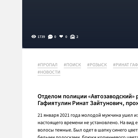
1739
0
0
2
#ПРОПАЛ
#ПОИСК
#РОЗЫСК
#РИНАТ ГА
#НОВОСТИ
Отделом полиции «Автозаводский» 
Гафиятулин Ринат Зайтунович, про
21 января 2021 года молодой мужчина ушел и
настоящего времени не установлено. На вид е
волосы темные. Был одет в шапку синего цвет
белыми полосками, брюки коричневого цвета 