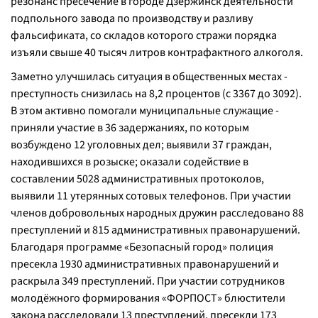
резонанс пресечение в городе Дзержинск деятельности
подпольного завода по производству и разливу
фальсификата, со складов которого стражи порядка
изъяли свыше 40 тысяч литров контрафактного алкоголя.
Заметно улучшилась ситуация в общественных местах -
преступность снизилась на 8,2 процентов (с 3367 до 3092).
В этом активно помогали муниципальные служащие -
приняли участие в 36 задержаниях, по которым
возбуждено 12 уголовных дел; выявили 37 граждан,
находившихся в розыске; оказали содействие в
составлении 5028 административных протоколов,
выявили 11 утерянных сотовых телефонов. При участии
членов добровольных народных дружин расследовано 88
преступлений и 815 административных правонарушений.
Благодаря программе «Безопасный город» полиция
пресекла 1930 административных правонарушений и
раскрыла 349 преступлений. При участии сотрудников
молодёжного формирования «ФОРПОСТ» блюстители
закона расследовали 13 преступлений, пресекли 173