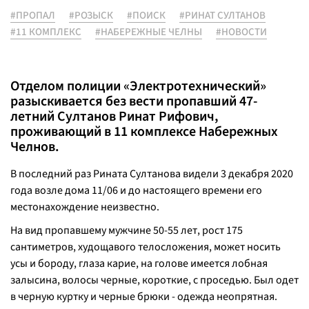
#ПРОПАЛ
#РОЗЫСК
#ПОИСК
#РИНАТ СУЛТАНОВ
#11 КОМПЛЕКС
#НАБЕРЕЖНЫЕ ЧЕЛНЫ
#НОВОСТИ
Отделом полиции «Электротехнический»
разыскивается без вести пропавший 47-
летний Султанов Ринат Рифович,
проживающий в 11 комплексе Набережных
Челнов.
В последний раз Рината Султанова видели 3 декабря 2020
года возле дома 11/06 и до настоящего времени его
местонахождение неизвестно.
На вид пропавшему мужчине 50-55 лет, рост 175
сантиметров, худощавого телосложения, может носить
усы и бороду, глаза карие, на голове имеется лобная
залысина, волосы черные, короткие, с проседью. Был одет
в черную куртку и черные брюки - одежда неопрятная.