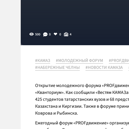
500
0
0
4
#КАМАЗ
#МОЛОДЕЖНЫЙ ФОРУМ
#PROFДВ
#НАБЕРЕЖНЫЕ ЧЕЛНЫ
#НОВОСТИ КАМАЗА
Открытие молодежного форума «PROFдвижени
«Кванториум». Как сообщили «Вестям КАМАЗа»
425 студентов татарстанских вузов и 68 пред
Казахстана и Киргизии. Также в форуме прин
Коврова и Рыбинска.
Ежегодный форум «PROFдвижение» организуе