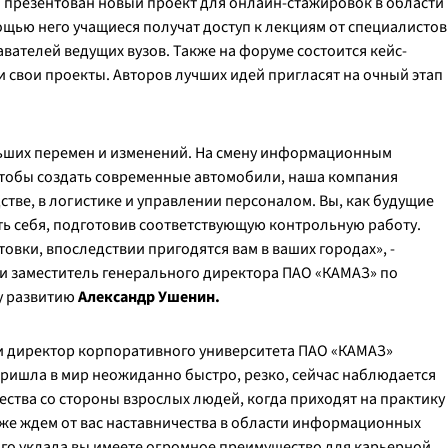
л презентован новый проект для онлайн-стажировок в области
ощью него учащиеся получат доступ к лекциям от специалистов
ателей ведущих вузов. Также на форуме состоится кейс-
и свои проекты. Авторов лучших идей пригласят на очный этап
льших перемен и изменений. На смену информационным
чтобы создать современные автомобили, наша компания
тве, в логистике и управлении персоналом. Вы, как будущие
ть себя, подготовив соответствующую контрольную работу.
овки, впоследствии пригодятся вам в ваших городах», -
зи заместитель генерального директора ПАО «КАМАЗ» по
у развитию
Александр Ушенин.
 и директор корпоративного университета ПАО «КАМАЗ»
а пришла в мир неожиданно быстро, резко, сейчас наблюдается
ства со стороны взрослых людей, когда приходят на практику
тоже ждем от вас наставничества в области информационных
ого уклада вы имеете огромное преимущество для карьерной