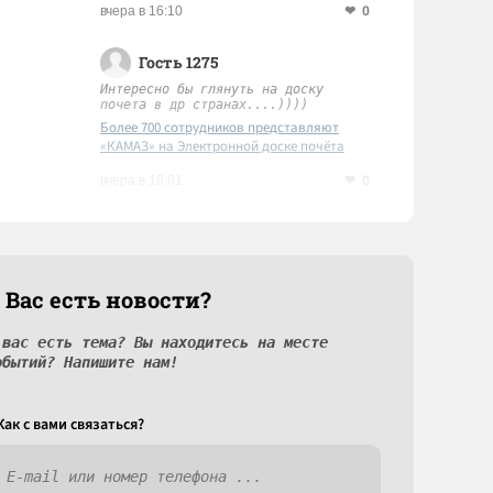
0
вчера в 16:10
Гость 1275
Интересно бы глянуть на доску
почета в др странах....))))
Более 700 сотрудников представляют
«КАМАЗ» на Электронной доске почёта
Татарстана
0
вчера в 16:01
 Вас есть новости?
 вас есть тема? Вы находитесь на месте
обытий? Напишите нам!
Как c вами связаться?