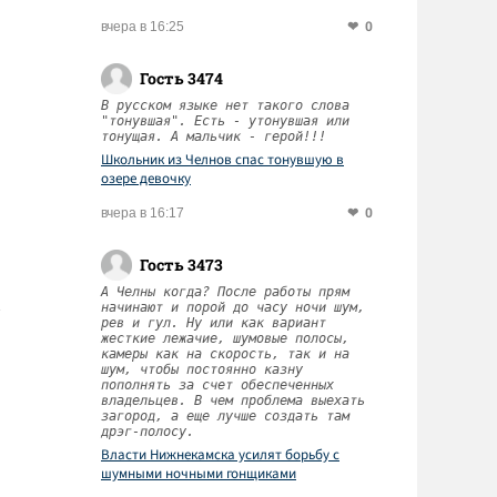
0
вчера в 16:25
Гость 3474
В русском языке нет такого слова
"тонувшая". Есть - утонувшая или
тонущая. А мальчик - герой!!!
Школьник из Челнов спас тонувшую в
озере девочку
0
вчера в 16:17
Гость 3473
А Челны когда? После работы прям
начинают и порой до часу ночи шум,
рев и гул. Ну или как вариант
жесткие лежачие, шумовые полосы,
камеры как на скорость, так и на
шум, чтобы постоянно казну
пополнять за счет обеспеченных
владельцев. В чем проблема выехать
загород, а еще лучше создать там
дрэг-полосу.
Власти Нижнекамска усилят борьбу с
шумными ночными гонщиками