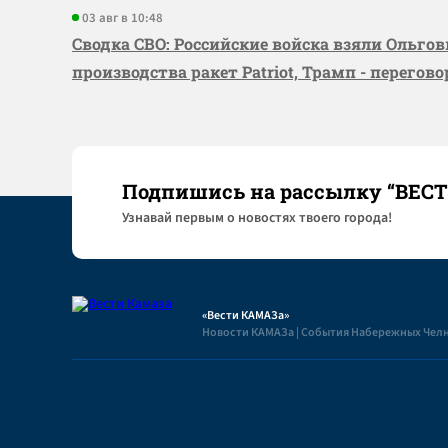
03 авг в 10:48
Сводка СВО: Российские войска взяли Ольго
производства ракет Patriot, Трамп - перегов
Подпишись на рассылку “ВЕС
Узнaвай первым о новостях твоего города!
«Вести КАМАЗа»
Новости КАМАЗа | События Набережных Чел
Полезная информация