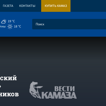
ГАЗЕТА
КОНТАКТЫ
КУПИТЬ КАМАЗ
19 °C
елны
18 °C
вский
»
ников