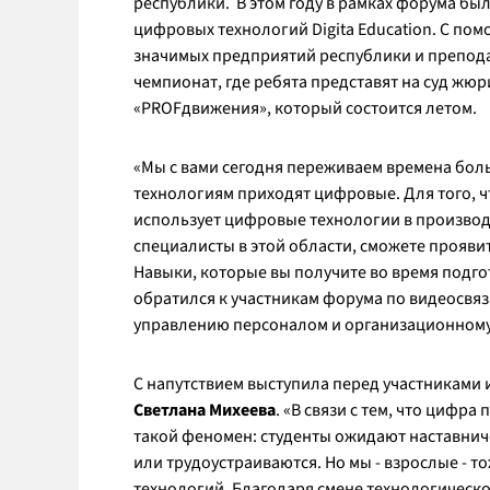
республики. В этом году в рамках форума бы
цифровых технологий Digita Education. С пом
значимых предприятий республики и преподав
чемпионат, где ребята представят на суд жюр
«PROFдвижения», который состоится летом.
«Мы с вами сегодня переживаем времена бо
технологиям приходят цифровые. Для того, 
использует цифровые технологии в производс
специалисты в этой области, сможете прояви
Навыки, которые вы получите во время подгот
обратился к участникам форума по видеосвя
управлению персоналом и организационном
С напутствием выступила перед участниками
Светлана Михеева
. «В связи с тем, что цифр
такой феномен: студенты ожидают наставниче
или трудоустраиваются. Но мы - взрослые - 
технологий. Благодаря смене технологическ