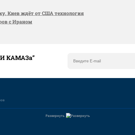
вку, Киев ждёт от США технология
оров с Ираном
ТИ КАМАЗа”
нов
Развернуть