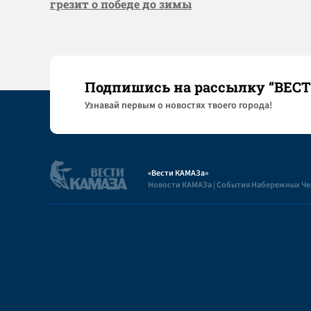
грезит о победе до зимы
Подпишись на рассылку “ВЕС
Узнaвай первым о новостях твоего города!
«Вести КАМАЗа»
Новости КАМАЗа | События Набережных Ч
Полезная информация
Пользовательское соглашение
Контакты