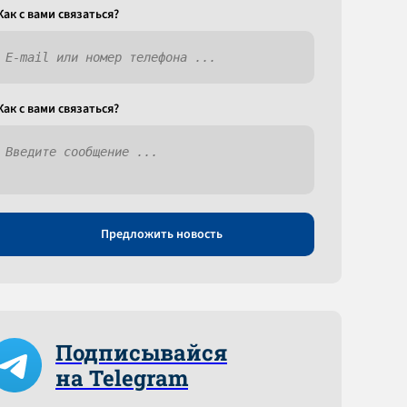
Как c вами связаться?
Как c вами связаться?
Предложить новость
Подписывайся
на Telegram