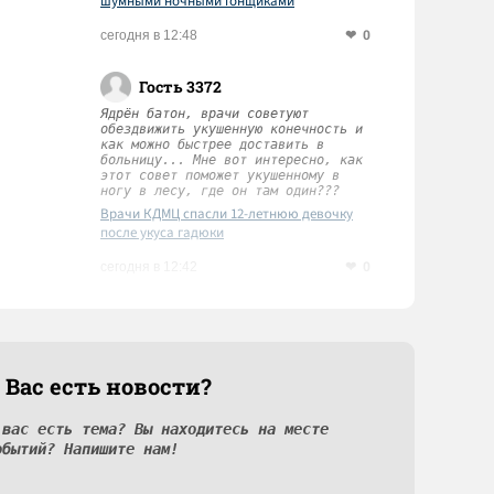
шумными ночными гонщиками
0
сегодня в 12:48
Гость 3372
Ядрён батон, врачи советуют
обездвижить укушенную конечность и
как можно быстрее доставить в
больницу... Мне вот интересно, как
этот совет поможет укушенному в
ногу в лесу, где он там один???
Врачи КДМЦ спасли 12-летнюю девочку
после укуса гадюки
0
сегодня в 12:42
 Вас есть новости?
 вас есть тема? Вы находитесь на месте
обытий? Напишите нам!