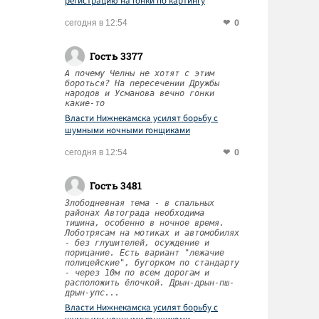
регистрацию на гонки по картингу
0
сегодня в 12:54
Гость 3377
А почему Челны не хотят с этим
бороться? На пересечении Дружбы
народов и Усманова вечно гонки
какие-то
Власти Нижнекамска усилят борьбу с
шумными ночными гонщиками
0
сегодня в 12:54
Гость 3481
Злободневная тема - в спальных
районах Автограда необходима
тишина, особенно в ночное время.
Лоботрясам на мотиках и автомобилях
- без глушителей, осуждение и
порицание. Есть вариант "лежачие
полицейские", бугорком по стандарту
- через 10м по всем дорогам и
расположить ёлочкой. Дрын-дрын-пш-
дрын-упс...
Власти Нижнекамска усилят борьбу с