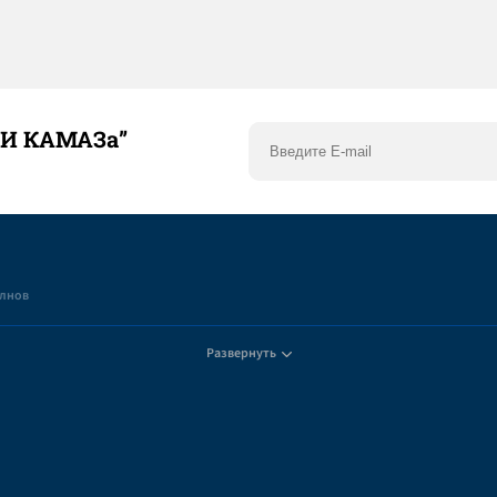
ТИ КАМАЗа”
елнов
Развернуть