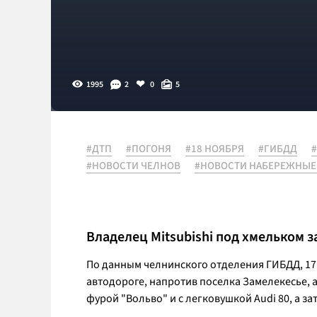
1995
2
0
5
#ДТП
#ПОГОНЯ
#18 НОЯБРЯ
#ГИБДД
#НОВОСТИ ЧЕЛНОВ
#НОВОСТИ НАБЕРЕЖНЫЕ
Владелец Mitsubishi под хмельком 
По данным челнинского отделения ГИБДД, 17 
автодороге, напротив поселка Замелекесье, 
фурой "Вольво" и с легковушкой Audi 80, а за