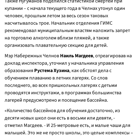
Также Нугуманов поделился статистикой смертей при
купании – с начала текущего года в Челнах утонул один
человек, прошлым летом за весь сезон таковых
насчитывалось трое. Начальник отделения ГИМС
рекомендовал муниципальным властям наложить запрет
на торговлю алкоголем вблизи пляжей, а также
организовать плавательную секцию для детей.
Мэр Набережных Челнов
Наиль Магдеев
, отреагировав на
доклад инспектора, уточнил у начальника управления
образования
Рустема Хузина
, как обстоят дела с
обучением плаванию в летних лагерях. Со слов
последнего, во всех пришкольных лагерях с детьми
проводятся инструктажи, в программах большинства
лагерей предусмотрено и посещение бассейна.
«Количество бассейнов для обучения достаточно, из
десяти новых школ они есть в восьми или девяти, -
отметил Магдеев. - И 25-метровые есть, и малые чаши для
малышей. Это же не просто школы, это целые комплексы –