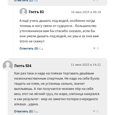
1
Ответить (1)
Гость 82
16 июн 2025 в 08:16
А ещё учить дышать под водой, особенно когда
тонешь и ногу свело от судороги... большинство
утопленников вам бы спасибо сказало, если бы
они умели дышать под водой, но увы и ах они вам
этого не скажут.
0
Ответить (0)
11 июн 2025 в 14:12
Гость 524
Как раз таки и надо на пляжах торгавать дешёвым
низкокачественным спиртным. Не надо на себе бухло
тащить на пляж, не устанешь сильно, значит
выплывешь. А так получается человек пёр на себе
весь этот не лёгкий груз, по жаре, слегонца нажрался
и как результат - мир не заметил потерю очередного
алкаша ...удака.
0
Ответить (0)