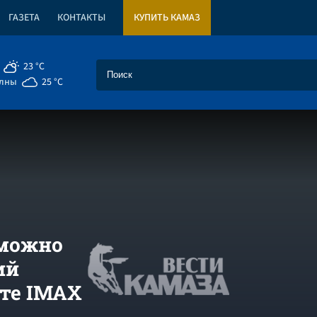
ГАЗЕТА
КОНТАКТЫ
КУПИТЬ КАМАЗ
23 °C
елны
25 °C
 можно
ий
ате IMAX