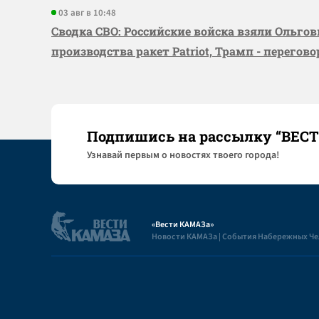
03 авг в 10:48
Сводка СВО: Российские войска взяли Ольго
производства ракет Patriot, Трамп - перегов
Подпишись на рассылку “ВЕС
Узнaвай первым о новостях твоего города!
«Вести КАМАЗа»
Новости КАМАЗа | События Набережных Ч
Полезная информация