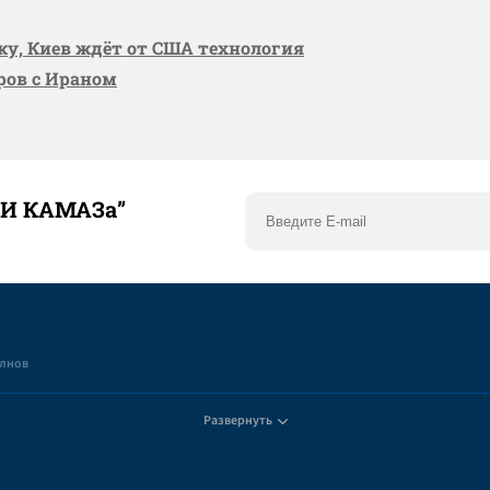
вку, Киев ждёт от США технология
оров с Ираном
ТИ КАМАЗа”
елнов
Развернуть