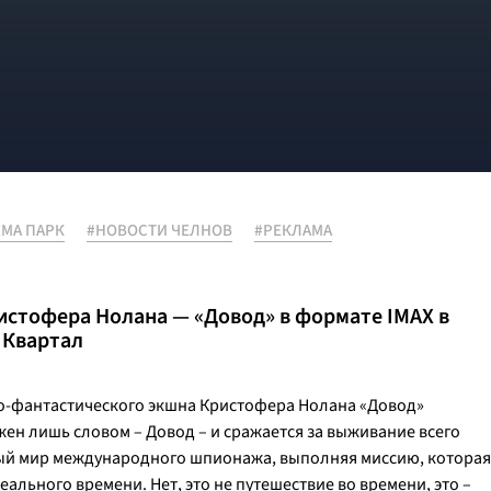
МА ПАРК
#НОВОСТИ ЧЕЛНОВ
#РЕКЛАМА
стофера Нолана — «Довод» в формате IMAX в
 Квартал
о-фантастического экшна Кристофера Нолана «Довод»
ен лишь словом – Довод – и сражается за выживание всего
ный мир международного шпионажа, выполняя миссию, которая
еального времени. Нет, это не путешествие во времени, это –