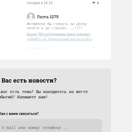
0
сегодня в 16:10
Гость 1275
Интересно бы глянуть на доску
почета в др странах....))))
Более 700 сотрудников представляют
«КАМАЗ» на Электронной доске почёта
Татарстана
0
сегодня в 16:01
 Вас есть новости?
 вас есть тема? Вы находитесь на месте
обытий? Напишите нам!
Как c вами связаться?