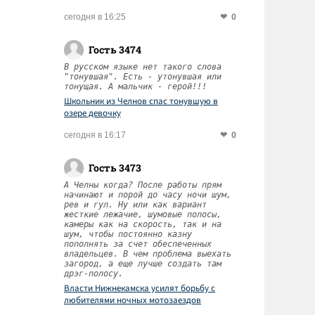
0
сегодня в 16:25
Гость 3474
В русском языке нет такого слова
"тонувшая". Есть - утонувшая или
тонущая. А мальчик - герой!!!
Школьник из Челнов спас тонувшую в
озере девочку
0
сегодня в 16:17
Гость 3473
А Челны когда? После работы прям
начинают и порой до часу ночи шум,
рев и гул. Ну или как вариант
жесткие лежачие, шумовые полосы,
камеры как на скорость, так и на
шум, чтобы постоянно казну
пополнять за счет обеспеченных
владельцев. В чем проблема выехать
загород, а еще лучше создать там
дрэг-полосу.
Власти Нижнекамска усилят борьбу с
любителями ночных мотозаездов