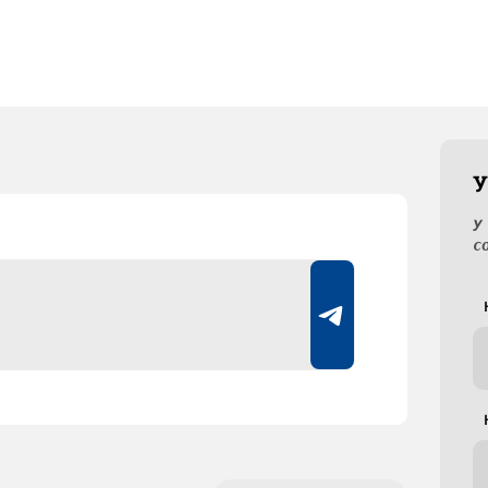
У
У
с