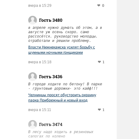
0
вчера в 15:29
Гость 3480
в апреле нужно думать об этом, а в
августе уж осень скоро. само
рассосётся. руководство молодцы.
отработали и решили проблему.
Власти Нижнекамска усилят борьбу с
шумными ночными гонщиками
1
вчера в 15:18
Гость 3436
В городе ходите по бетону! В парке
- грунтовые дорожки- это кайф!!!
Челнинцы просят обустроить окраину
парка Прибрежный и новый вход
1
вчера в 15:11
Гость 3474
В лесу надо ходить в резиновых
сапогах по колено