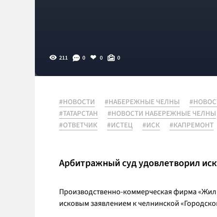
211
0
0
0
#НОВОСТИ
#НАБЕРЕЖНЫЕ ЧЕЛНЫ
#НОВОС
#ТАТАРСТАН
#НОВОСТИ НАБЕРЕЖНЫЕ ЧЕЛНЫ
#ОТВЕТЧИК
#ИСТЕЦ
#ИСК
#КАПРЕМОНТ
Арбитражный суд удовлетворил ис
Производственно-коммерческая фирма «ЖилК
исковым заявлением к челнинской «Городской