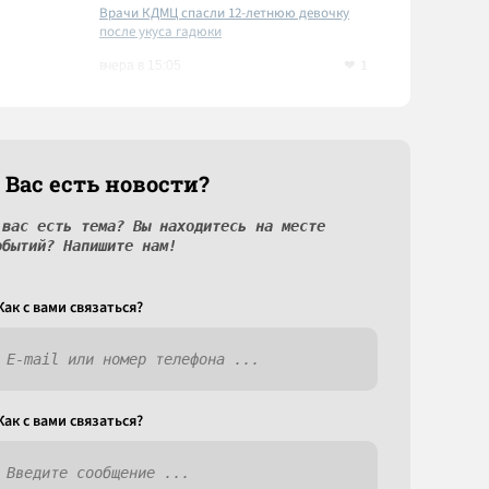
Врачи КДМЦ спасли 12-летнюю девочку
после укуса гадюки
1
вчера в 15:05
 Вас есть новости?
 вас есть тема? Вы находитесь на месте
обытий? Напишите нам!
Как c вами связаться?
Как c вами связаться?