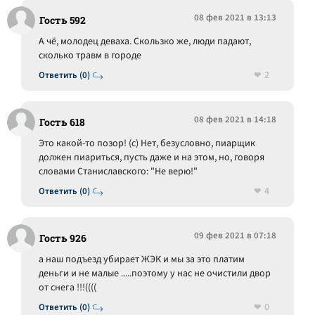
08 фев 2021 в 13:13
Гость 592
А чё, молодец деваха. Скользко же, люди падают,
сколько травм в городе
2
Ответить (0)
08 фев 2021 в 14:18
Гость 618
Это какой-то позор! (с) Нет, безусловно, пиарщик
должен пиариться, пусть даже и на этом, но, говоря
словами Станиславского: "Не верю!"
4
Ответить (0)
09 фев 2021 в 07:18
Гость 926
а наш подъезд убирает ЖЭК и мы за это платим
деньги и не малые .....поэтому у нас не очистили двор
от снега !!!((((
0
Ответить (0)