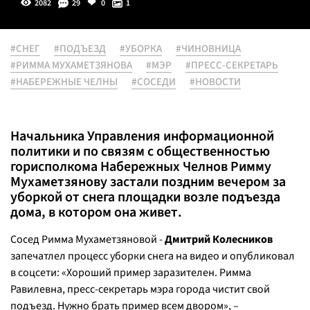
2082
29
0
1
#СНЕГ
#ПОДЪЕЗД
#УБОРКА
#ЧИНОВНИЦА
#РИММА МУХАМЕТЗЯНОВА
#МЭР
#ПРЕСС-СЕКРЕТАРЬ
#НАБЕРЕЖНЫЕ ЧЕЛНЫ
#СОСЕДИ
#НОВОСТИ
Начальника Управления информационной
политики и по связям с общественностью
горисполкома Набережных Челнов Римму
Мухаметзянову застали поздним вечером за
уборкой от снега площадки возле подъезда
дома, в котором она живет.
Сосед Римма Мухаметзяновой -
Дмитрий Колесников
запечатлел процесс уборки снега на видео и опубликовал
в соцсети:
«Хороший пример заразителен. Римма
Равилевна, пресс-секретарь мэра города чистит свой
подъезд. Нужно брать пример всем двором»
, –