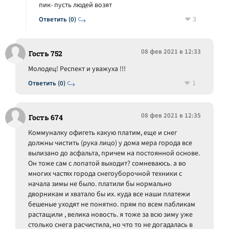
пик- пусть людей возят
3
Ответить (0)
08 фев 2021 в 12:33
Гость 752
Молодец! Респект и уважуха !!!
1
Ответить (0)
08 фев 2021 в 12:35
Гость 674
Коммуналку офигеть какую платим, еще и снег
должны чистить (рука лицо) у дома мера города все
вылизано до асфальта, причем на постоянной основе.
Он тоже сам с лопатой выходит? сомневаюсь. а во
многих частях города снегоуборочной техники с
начала зимы не было. платили бы нормально
дворникам и хватало бы их. куда все наши платежи
бешеные уходят не понятно. прям по всем пабликам
растащили , велика новость. я тоже за всю зиму уже
столько снега расчистила, но что то не догадалась в