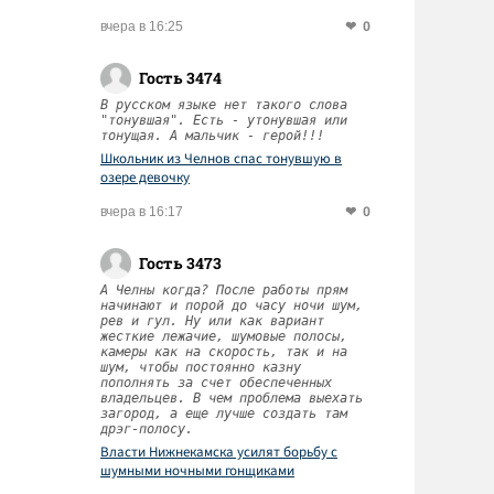
0
вчера в 16:25
Гость 3474
В русском языке нет такого слова
"тонувшая". Есть - утонувшая или
тонущая. А мальчик - герой!!!
Школьник из Челнов спас тонувшую в
озере девочку
0
вчера в 16:17
Гость 3473
А Челны когда? После работы прям
начинают и порой до часу ночи шум,
рев и гул. Ну или как вариант
жесткие лежачие, шумовые полосы,
камеры как на скорость, так и на
шум, чтобы постоянно казну
пополнять за счет обеспеченных
владельцев. В чем проблема выехать
загород, а еще лучше создать там
дрэг-полосу.
Власти Нижнекамска усилят борьбу с
шумными ночными гонщиками