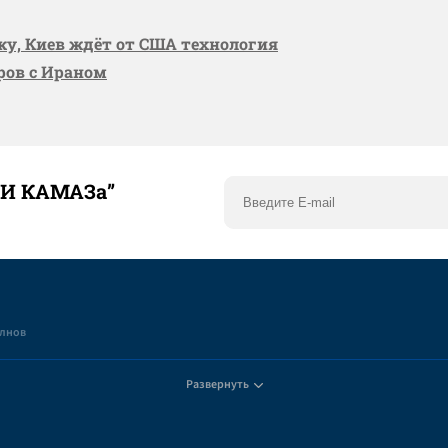
вку, Киев ждёт от США технология
оров с Ираном
ТИ КАМАЗа”
елнов
Развернуть