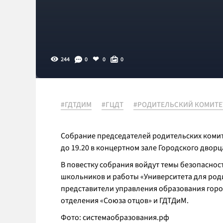
244
0
0
0
#ГДТДИМ
#ГЦДТ
#РОДИТЕЛЬСКИЙ КОМИТЕ
Собрание председателей родительских комите
до 19.20 в концертном зале Городского двор
В повестку собрания войдут темы безопасно
школьников и работы «Университета для род
представители управления образования горо
отделения «Союза отцов» и ГДТДиМ.
Фото: системаобразования.рф