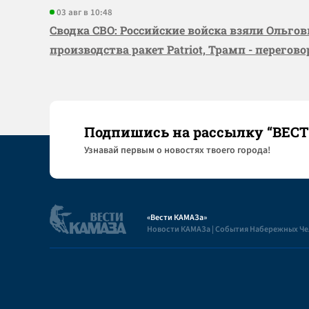
03 авг в 10:48
Сводка СВО: Российские войска взяли Ольго
производства ракет Patriot, Трамп - перегов
Подпишись на рассылку “ВЕС
Узнaвай первым о новостях твоего города!
«Вести КАМАЗа»
Новости КАМАЗа | События Набережных Ч
Полезная информация