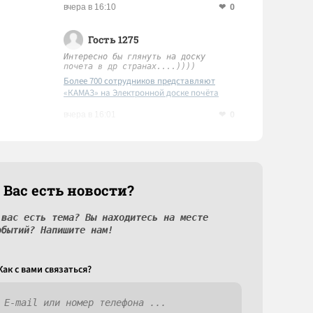
0
вчера в 16:10
Гость 1275
Интересно бы глянуть на доску
почета в др странах....))))
Более 700 сотрудников представляют
«КАМАЗ» на Электронной доске почёта
Татарстана
0
вчера в 16:01
 Вас есть новости?
 вас есть тема? Вы находитесь на месте
обытий? Напишите нам!
Как c вами связаться?