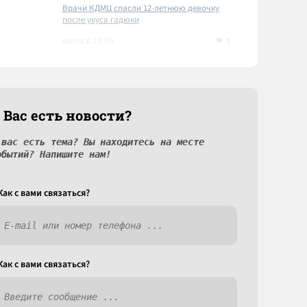
Врачи КДМЦ спасли 12-летнюю девочку
после укуса гадюки
1
вчера в 15:05
 Вас есть новости?
 вас есть тема? Вы находитесь на месте
обытий? Напишите нам!
Как c вами связаться?
Как c вами связаться?