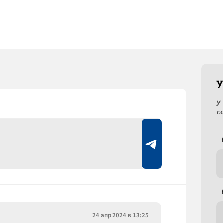
У
У
с
24 апр 2024 в 13:25