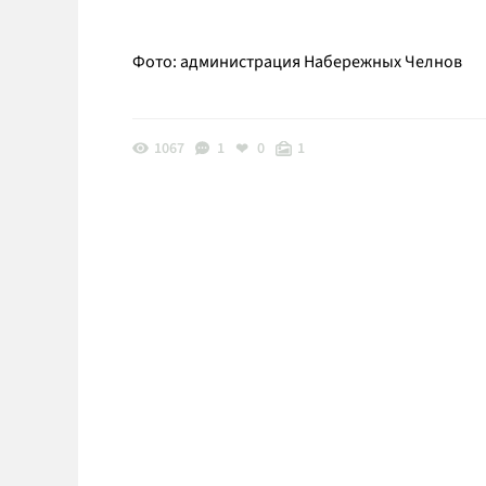
Фото: администрация Набережных Челнов
1067
1
0
1