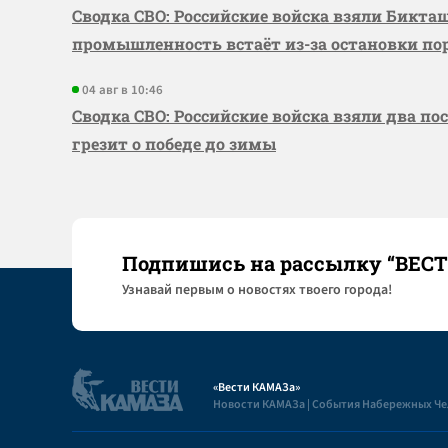
Сводка СВО: Российские войска взяли Бикта
промышленность встаёт из-за остановки по
04 авг в 10:46
Сводка СВО: Российские войска взяли два по
грезит о победе до зимы
Подпишись на рассылку “ВЕС
Узнaвай первым о новостях твоего города!
«Вести КАМАЗа»
Новости КАМАЗа | События Набережных Ч