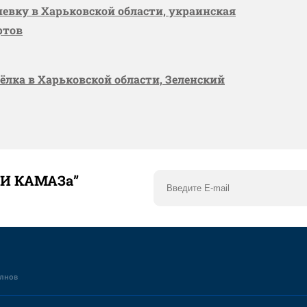
шевку в Харьковской области, украинская
ртов
сёлка в Харьковской области, Зеленский
ТИ КАМАЗа”
елнов