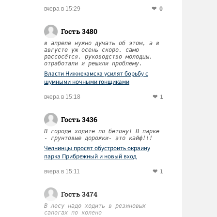
0
вчера в 15:29
Гость 3480
в апреле нужно думать об этом, а в
августе уж осень скоро. само
рассосётся. руководство молодцы.
отработали и решили проблему.
Власти Нижнекамска усилят борьбу с
шумными ночными гонщиками
1
вчера в 15:18
Гость 3436
В городе ходите по бетону! В парке
- грунтовые дорожки- это кайф!!!
Челнинцы просят обустроить окраину
парка Прибрежный и новый вход
1
вчера в 15:11
Гость 3474
В лесу надо ходить в резиновых
сапогах по колено