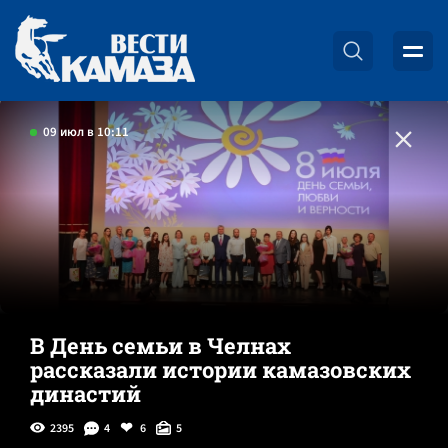
09 июл в 10:11
В День семьи в Челнах
рассказали истории камазовских
династий
2395
4
6
5