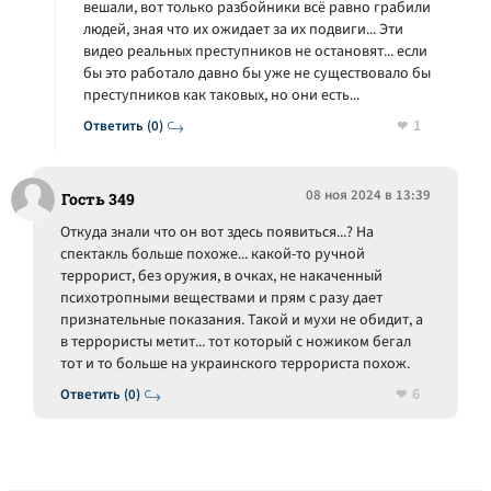
вешали, вот только разбойники всё равно грабили
людей, зная что их ожидает за их подвиги... Эти
видео реальных преступников не остановят... если
бы это работало давно бы уже не существовало бы
преступников как таковых, но они есть...
1
Ответить (0)
08 ноя 2024 в 13:39
Гость 349
Откуда знали что он вот здесь появиться...? На
спектакль больше похоже... какой-то ручной
террорист, без оружия, в очках, не накаченный
психотропными веществами и прям с разу дает
признательные показания. Такой и мухи не обидит, а
в террористы метит... тот который с ножиком бегал
тот и то больше на украинского террориста похож.
6
Ответить (0)