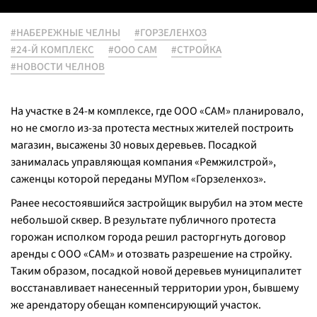
#НАБЕРЕЖНЫЕ ЧЕЛНЫ
#ГОРЗЕЛЕНХОЗ
#24-Й КОМПЛЕКС
#ООО САМ
#СТРОЙКА
#НОВОСТИ ЧЕЛНОВ
На участке в 24-м комплексе, где ООО «САМ» планировало,
но не смогло из-за протеста местных жителей построить
магазин, высажены 30 новых деревьев. Посадкой
занималась управляющая компания «Ремжилстрой»,
саженцы которой переданы МУПом «Горзеленхоз».
Ранее несостоявшийся застройщик вырубил на этом месте
небольшой сквер. В результате публичного протеста
горожан исполком города решил расторгнуть договор
аренды с ООО «САМ» и отозвать разрешение на стройку.
Таким образом, посадкой новой деревьев муниципалитет
восстанавливает нанесенный территории урон, бывшему
же арендатору обещан компенсирующий участок.