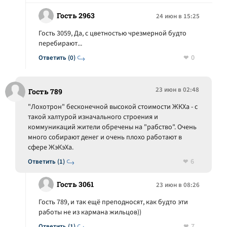
Гость 2963
24 июн в 15:25
Гость 3059, Да, с цветностью чрезмерной будто
перебирают...
0
Ответить (0)
23 июн в 02:48
Гость 789
"Лохотрон" бесконечной высокой стоимости ЖКХа - с
такой халтурой изначального строения и
коммуникаций жители обречены на "рабство". Очень
много собирают денег и очень плохо работают в
сфере ЖэКэХа.
6
Ответить (1)
Гость 3061
23 июн в 08:26
Гость 789, и так ещё преподносят, как будто эти
работы не из кармана жильцов))
7
Ответить (1)