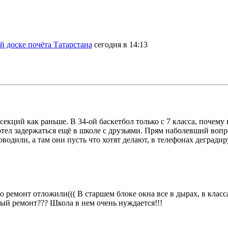
 доске почёта Татарстана
сегодня в 14:13
кций как раньше. В 34-ой баскетбол только с 7 класса, почему н
отел задержаться ещё в школе с друзьями. Прям наболевший вопро
водили, а там они пусть что хотят делают, в телефонах деградир
ремонт отложили((( В старшем блоке окна все в дырах, в класса
ный ремонт??? Школа в нем очень нуждается!!!