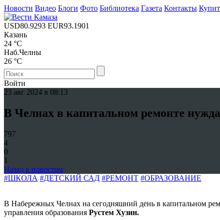
Новости
Видео
Блоги
Фото
Библиотека
Газета
Контакты
Купи
USD
80.9293
EUR
93.1901
Казань
24 °C
Наб.Челны
26 °C
Войти
23 авг 2024 в 08:13
В Челнах в капитальном ремонте нужда
797
4
0
1
Назад к новостям
#ШКОЛА
#ДЕТСКИЙ САД
#РЕМОНТ
#ОБРАЗОВАНИЕ
В Набережных Челнах на сегодняшний день в капитальном рем
управления образования
Рустем Хузин.