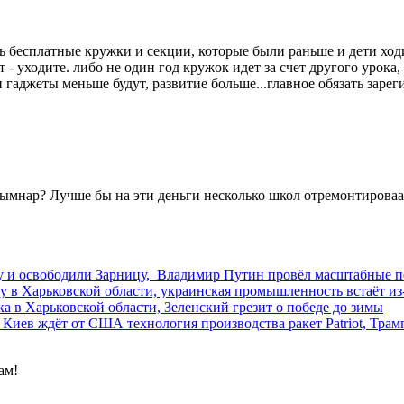
ь бесплатные кружки и секции, которые были раньше и дети ход
т - уходите. либо не один год кружок идет за счет другого урока
и гаджеты меньше будут, развитие больше...главное обязать зарег
нар? Лучше бы на эти деньги несколько школ отремонтироваали
у и освободили Зарницу, Владимир Путин провёл масштабные 
 в Харьковской области, украинская промышленность встаёт из
а в Харьковской области, Зеленский грезит о победе до зимы
Киев ждёт от США технология производства ракет Patriot, Трам
ам!