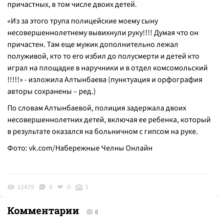
причастных, в том числе двоих детей.
«Из за этого трупа полицейские моему сыну
несовершеннолетнему вывихнули руку!!!! Думая что он
причастен. Там еще мужик дополнительно лежал
полуживой, кто то его избил до полусмерти и детей кто
играл на площадке в наручники и в отдел комсомольский
!!!!!» - изложила Алтынбаева (
пунктуация и орфография
авторы сохранены
– ред.)
По словам Алтынбаевой, полиция задержала двоих
несовершеннолетних детей, включая ее ребенка, который
в результате оказался на больничном с гипсом на руке.
Фото:
vk.com/Набережные
Челны Онлайн
12479
8
0
1
Комментарии
8